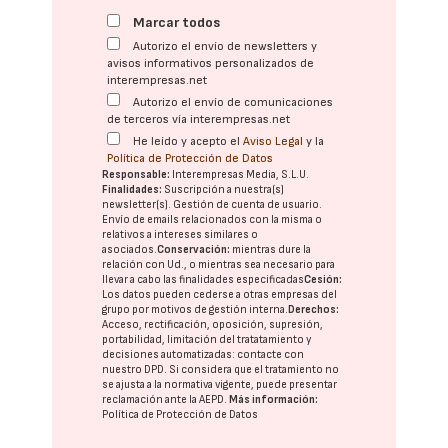
Marcar todos
Autorizo el envío de newsletters y
avisos informativos personalizados de
interempresas.net
Autorizo el envío de comunicaciones
de terceros vía interempresas.net
He leído y acepto el
Aviso Legal
y la
Política de Protección de Datos
Responsable:
Interempresas Media, S.L.U.
Finalidades:
Suscripción a nuestra(s)
newsletter(s). Gestión de cuenta de usuario.
Envío de emails relacionados con la misma o
relativos a intereses similares o
asociados.
Conservación:
mientras dure la
relación con Ud., o mientras sea necesario para
llevar a cabo las finalidades especificadas
Cesión:
Los datos pueden cederse a otras
empresas del
grupo
por motivos de gestión interna.
Derechos:
Acceso, rectificación, oposición, supresión,
portabilidad, limitación del tratatamiento y
decisiones automatizadas:
contacte con
nuestro DPD
. Si considera que el tratamiento no
se ajusta a la normativa vigente, puede presentar
reclamación ante la
AEPD
.
Más información:
Política de Protección de Datos