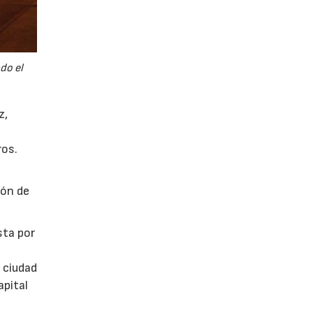
do el
z,
ros.
s
ión de
sta por
 ciudad
apital