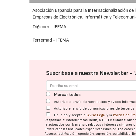
Asociación Española para la Internacionalización de 
Empresas de Electrónica, Informática y Telecomun
Digicom - IFEMA
Ferremad - IFEMA
Suscríbase a nuestra Newsletter -
Marcar todos
Autorizo el envío de newsletters y avisos inform
Autorizo el envío de comunicaciones de terceros 
He leído y acepto el
Aviso Legal
y la
Política de Pr
Responsable:
Interempresas Media, S.L.U.
Finalidades:
Suscri
relacionados con la misma o relativos a intereses similares 
llevar a cabo las finalidades especificadas
Cesión:
Los datos p
Acceso, rectificación, oposición, supresión, portabilidad, l