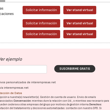
las
Solicitar información
Ver stand virtual
icaciones
Solicitar información
Ver stand virtual
Solicitar información
Ver stand virtual
Ver ejemplo
SUSCRIBIRME GRATIS
ativos personalizados de interempresas.net
vía interempresas.net
otección de Datos
pción a nuestra(s) newsletter(s). Gestión de cuenta de usuario. Envío de emails
o asociados.
Conservación:
mientras dure la relación con Ud., o mientras sea necesario para
ueden cederse a otras
empresas del grupo
por motivos de gestión interna.
Derechos:
imitación del tratatamiento y decisiones automatizadas:
contacte con nuestro DPD
. Si