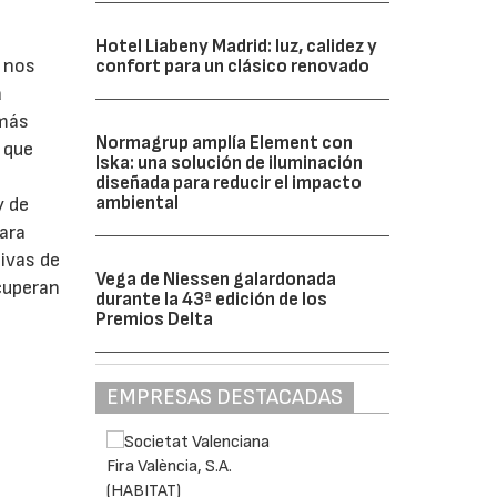
Hotel Liabeny Madrid: luz, calidez y
e nos
confort para un clásico renovado
a
 más
Normagrup amplía Element con
 que
Iska: una solución de iluminación
diseñada para reducir el impacto
ambiental
y de
ara
tivas de
Vega de Niessen galardonada
ecuperan
durante la 43ª edición de los
Premios Delta
EMPRESAS DESTACADAS