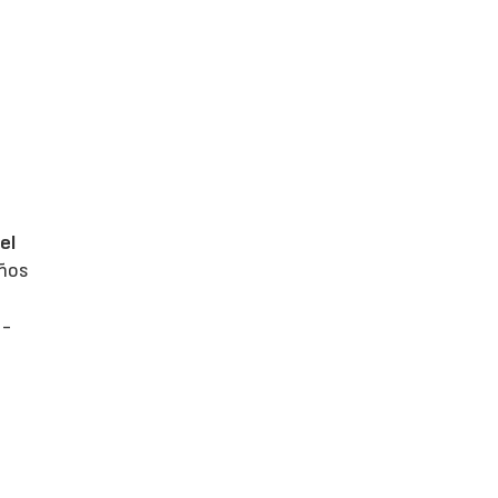
el
años
-