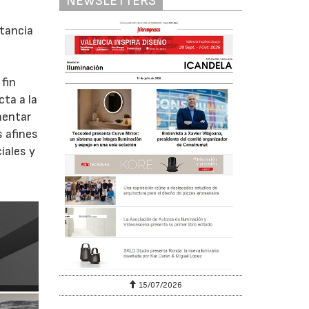
NEWSLETTERS
rtancia
 fin
cta a la
mentar
s afines
iales y
15/07/2026