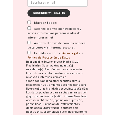
SUSCRIBIRME GRATIS
Marcar todos
Autorizo el envío de newsletters y
avisos informativos personalizados de
interempresas.net
Autorizo el envío de comunicaciones
de terceros vía interempresas.net
He leído y acepto el
Aviso Legal
y la
Política de Protección de Datos
Responsable:
Interempresas Media, S.L.U.
Finalidades:
Suscripción a nuestra(s)
newsletter(s). Gestión de cuenta de usuario.
Envío de emails relacionados con la misma o
relativos a intereses similares o
asociados.
Conservación:
mientras dure la
relación con Ud., o mientras sea necesario para
llevar a cabo las finalidades especificadas
Cesión:
Los datos pueden cederse a otras
empresas del
grupo
por motivos de gestión interna.
Derechos:
Acceso, rectificación, oposición, supresión,
portabilidad, limitación del tratatamiento y
decisiones automatizadas:
contacte con
nuestro DPD
. Si considera que el tratamiento no