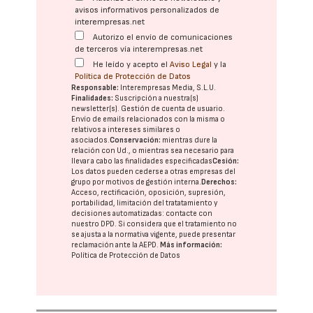
avisos informativos personalizados de
interempresas.net
Autorizo el envío de comunicaciones
de terceros vía interempresas.net
He leído y acepto el
Aviso Legal
y la
Política de Protección de Datos
Responsable:
Interempresas Media, S.L.U.
Finalidades:
Suscripción a nuestra(s)
newsletter(s). Gestión de cuenta de usuario.
Envío de emails relacionados con la misma o
relativos a intereses similares o
asociados.
Conservación:
mientras dure la
relación con Ud., o mientras sea necesario para
llevar a cabo las finalidades especificadas
Cesión:
Los datos pueden cederse a otras
empresas del
grupo
por motivos de gestión interna.
Derechos:
Acceso, rectificación, oposición, supresión,
portabilidad, limitación del tratatamiento y
decisiones automatizadas:
contacte con
nuestro DPD
. Si considera que el tratamiento no
se ajusta a la normativa vigente, puede presentar
reclamación ante la
AEPD
.
Más información:
Política de Protección de Datos