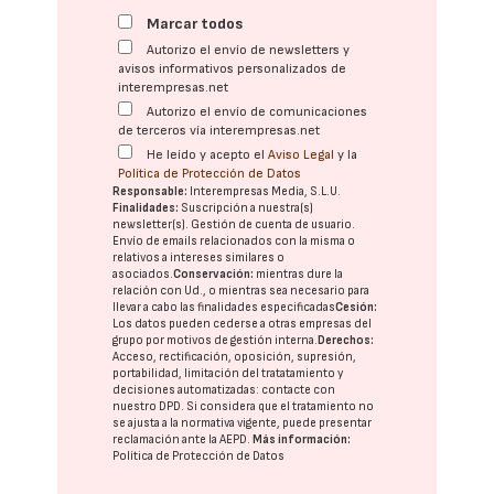
Marcar todos
Autorizo el envío de newsletters y
avisos informativos personalizados de
interempresas.net
Autorizo el envío de comunicaciones
de terceros vía interempresas.net
He leído y acepto el
Aviso Legal
y la
Política de Protección de Datos
Responsable:
Interempresas Media, S.L.U.
Finalidades:
Suscripción a nuestra(s)
newsletter(s). Gestión de cuenta de usuario.
Envío de emails relacionados con la misma o
relativos a intereses similares o
asociados.
Conservación:
mientras dure la
relación con Ud., o mientras sea necesario para
llevar a cabo las finalidades especificadas
Cesión:
Los datos pueden cederse a otras
empresas del
grupo
por motivos de gestión interna.
Derechos:
Acceso, rectificación, oposición, supresión,
portabilidad, limitación del tratatamiento y
decisiones automatizadas:
contacte con
nuestro DPD
. Si considera que el tratamiento no
se ajusta a la normativa vigente, puede presentar
reclamación ante la
AEPD
.
Más información:
Política de Protección de Datos