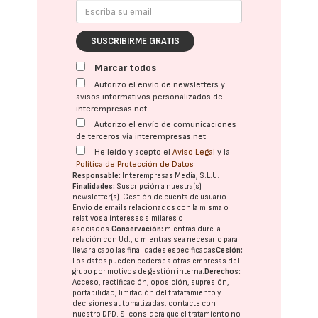
SUSCRIBIRME GRATIS
Marcar todos
Autorizo el envío de newsletters y
avisos informativos personalizados de
interempresas.net
Autorizo el envío de comunicaciones
de terceros vía interempresas.net
He leído y acepto el
Aviso Legal
y la
Política de Protección de Datos
Responsable:
Interempresas Media, S.L.U.
Finalidades:
Suscripción a nuestra(s)
newsletter(s). Gestión de cuenta de usuario.
Envío de emails relacionados con la misma o
relativos a intereses similares o
asociados.
Conservación:
mientras dure la
relación con Ud., o mientras sea necesario para
llevar a cabo las finalidades especificadas
Cesión:
Los datos pueden cederse a otras
empresas del
grupo
por motivos de gestión interna.
Derechos:
Acceso, rectificación, oposición, supresión,
portabilidad, limitación del tratatamiento y
decisiones automatizadas:
contacte con
nuestro DPD
. Si considera que el tratamiento no