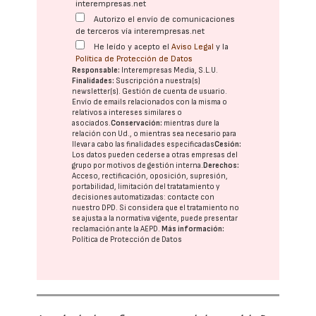
interempresas.net
Autorizo el envío de comunicaciones
de terceros vía interempresas.net
He leído y acepto el
Aviso Legal
y la
Política de Protección de Datos
Responsable:
Interempresas Media, S.L.U.
Finalidades:
Suscripción a nuestra(s)
newsletter(s). Gestión de cuenta de usuario.
Envío de emails relacionados con la misma o
relativos a intereses similares o
asociados.
Conservación:
mientras dure la
relación con Ud., o mientras sea necesario para
llevar a cabo las finalidades especificadas
Cesión:
Los datos pueden cederse a otras
empresas del
grupo
por motivos de gestión interna.
Derechos:
Acceso, rectificación, oposición, supresión,
portabilidad, limitación del tratatamiento y
decisiones automatizadas:
contacte con
nuestro DPD
. Si considera que el tratamiento no
se ajusta a la normativa vigente, puede presentar
reclamación ante la
AEPD
.
Más información:
Política de Protección de Datos