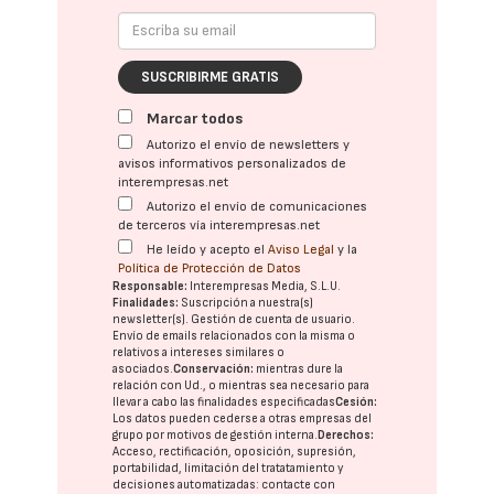
SUSCRIBIRME GRATIS
Marcar todos
Autorizo el envío de newsletters y
avisos informativos personalizados de
interempresas.net
Autorizo el envío de comunicaciones
de terceros vía interempresas.net
He leído y acepto el
Aviso Legal
y la
Política de Protección de Datos
Responsable:
Interempresas Media, S.L.U.
Finalidades:
Suscripción a nuestra(s)
newsletter(s). Gestión de cuenta de usuario.
Envío de emails relacionados con la misma o
relativos a intereses similares o
asociados.
Conservación:
mientras dure la
relación con Ud., o mientras sea necesario para
llevar a cabo las finalidades especificadas
Cesión:
Los datos pueden cederse a otras
empresas del
grupo
por motivos de gestión interna.
Derechos:
Acceso, rectificación, oposición, supresión,
portabilidad, limitación del tratatamiento y
decisiones automatizadas:
contacte con