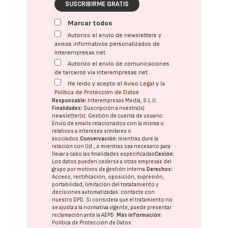
SUSCRIBIRME GRATIS
Marcar todos
Autorizo el envío de newsletters y
avisos informativos personalizados de
interempresas.net
Autorizo el envío de comunicaciones
de terceros vía interempresas.net
He leído y acepto el
Aviso Legal
y la
Política de Protección de Datos
Responsable:
Interempresas Media, S.L.U.
Finalidades:
Suscripción a nuestra(s)
newsletter(s). Gestión de cuenta de usuario.
Envío de emails relacionados con la misma o
relativos a intereses similares o
asociados.
Conservación:
mientras dure la
relación con Ud., o mientras sea necesario para
llevar a cabo las finalidades especificadas
Cesión:
Los datos pueden cederse a otras
empresas del
grupo
por motivos de gestión interna.
Derechos:
Acceso, rectificación, oposición, supresión,
portabilidad, limitación del tratatamiento y
decisiones automatizadas:
contacte con
nuestro DPD
. Si considera que el tratamiento no
se ajusta a la normativa vigente, puede presentar
reclamación ante la
AEPD
.
Más información:
Política de Protección de Datos