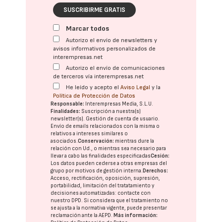
SUSCRIBIRME GRATIS
Marcar todos
Autorizo el envío de newsletters y
avisos informativos personalizados de
interempresas.net
Autorizo el envío de comunicaciones
de terceros vía interempresas.net
He leído y acepto el
Aviso Legal
y la
Política de Protección de Datos
Responsable:
Interempresas Media, S.L.U.
Finalidades:
Suscripción a nuestra(s)
newsletter(s). Gestión de cuenta de usuario.
Envío de emails relacionados con la misma o
relativos a intereses similares o
asociados.
Conservación:
mientras dure la
relación con Ud., o mientras sea necesario para
llevar a cabo las finalidades especificadas
Cesión:
Los datos pueden cederse a otras
empresas del
grupo
por motivos de gestión interna.
Derechos:
Acceso, rectificación, oposición, supresión,
portabilidad, limitación del tratatamiento y
decisiones automatizadas:
contacte con
nuestro DPD
. Si considera que el tratamiento no
se ajusta a la normativa vigente, puede presentar
reclamación ante la
AEPD
.
Más información: