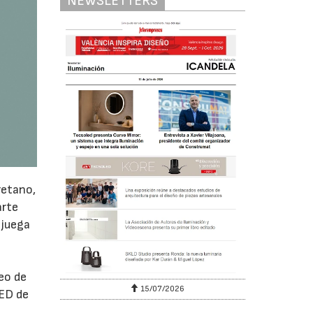
NEWSLETTERS
retano,
arte
 juega
eo de
15/07/2026
LED de