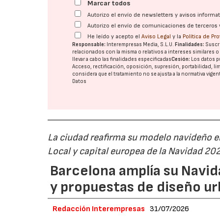
Marcar todos
Autorizo el envío de newsletters y avisos inform
Autorizo el envío de comunicaciones de terceros 
He leído y acepto el
Aviso Legal
y la
Política de Pr
Responsable:
Interempresas Media, S.L.U.
Finalidades:
Suscri
relacionados con la misma o relativos a intereses similares 
llevar a cabo las finalidades especificadas
Cesión:
Los datos p
Acceso, rectificación, oposición, supresión, portabilidad, l
considera que el tratamiento no se ajusta a la normativa vige
Datos
La ciudad reafirma su modelo navideño e
Local y capital europea de la Navidad 20
Barcelona amplía su Navid
y propuestas de diseño u
Redacción Interempresas
31/07/2026