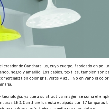
 el creador de Cantharellus, cuyo cuerpo, fabricado en poliu
lanco, negro y amarillo. Los cables, textiles, también son p
omercializa en color gris, verde y azul. No en vano el color
inaria.
y tecnología, ya que a su atractiva imagen se suma el empl
15/07/2026
29/07/2026
ámparas LED. Cantharellus está equipada con 17 lámparas 
iona un gran confort visual y evita por completo el