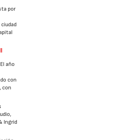
sta por
 ciudad
apital
l
 El año
ado con
, con
s
udio,
& Ingrid