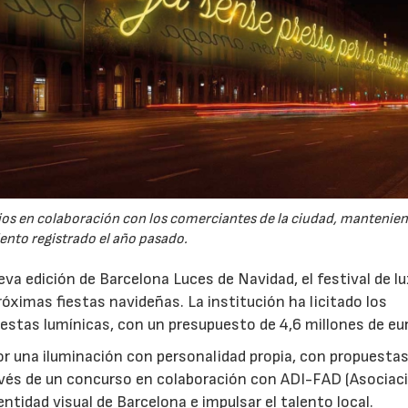
ios en colaboración con los comerciantes de la ciudad, mantenien
ento registrado el año pasado.
a edición de Barcelona Luces de Navidad, el festival de lu
róximas fiestas navideñas. La institución ha licitado los
uestas lumínicas, con un presupuesto de 4,6 millones de eu
or una iluminación con personalidad propia, con propuesta
avés de un concurso en colaboración con ADI-FAD (Asociac
dentidad visual de Barcelona e impulsar el talento local.