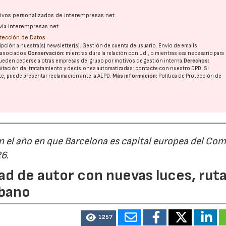
ativos personalizados de interempresas.net
vía interempresas.net
otección de Datos
pción a nuestra(s) newsletter(s). Gestión de cuenta de usuario. Envío de emails
o asociados.
Conservación:
mientras dure la relación con Ud., o mientras sea necesario para
ueden cederse a otras
empresas del grupo
por motivos de gestión interna.
Derechos:
imitación del tratatamiento y decisiones automatizadas:
contacte con nuestro DPD
. Si
nte, puede presentar reclamación ante la
AEPD
.
Más información:
Política de Protección de
n el año en que Barcelona es capital europea del Com
26.
ad de autor con nuevas luces, rut
rbano
1257