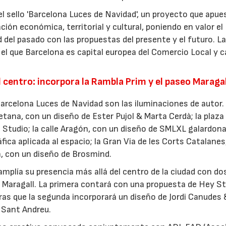
 el sello 'Barcelona Luces de Navidad', un proyecto que apue
ción económica, territorial y cultural, poniendo en valor el
 del pasado con las propuestas del presente y el futuro. La
el que Barcelona es capital europea del Comercio Local y c
l centro: incorpora la Rambla Prim y el paseo Maragal
Barcelona Luces de Navidad son las iluminaciones de autor.
etana, con un diseño de Ester Pujol & Marta Cerdà; la plaza
Studio; la calle Aragón, con un diseño de SMLXL galardon
fica aplicada al espacio; la Gran Via de les Corts Catalanes
n, con un diseño de Brosmind.
 amplía su presencia más allá del centro de la ciudad con do
o Maragall. La primera contará con una propuesta de Hey St
tras que la segunda incorporará un diseño de Jordi Canudes 
 Sant Andreu.