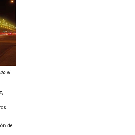
do el
z,
ros.
s
ión de