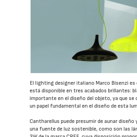
El lighting designer italiano Marco Bisenzi es
está disponible en tres acabados brillantes: b
importante en el diseño del objeto, ya que se c
un papel fundamental en el diseño de esta lum
Cantharellus puede presumir de aunar diseño 
una fuente de luz sostenible, como son las l
3W de la marca CREE, cuya disposición proporc