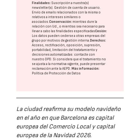
Finalidades:
Suscripción a nuestra(s)
newsletter(s). Gestión de cuenta de usuario.
Envío de emails relacionados con la misma o
relativos a intereses similares o
asociados.
Conservación:
mientras dure la
relación con Ud., o mientras sea necesario para
llevar a cabo las finalidades especificadas
Cesión:
Los datos pueden cederse a otras
empresas del
grupo
por motivos de gestión interna.
Derechos:
Acceso, rectificación, oposición, supresión,
portabilidad, limitación del tratatamiento y
decisiones automatizadas:
contacte con
nuestro DPD
. Si considera que el tratamiento no
se ajusta a la normativa vigente, puede presentar
reclamación ante la
AEPD
.
Más información:
Política de Protección de Datos
La ciudad reafirma su modelo navideño
en el año en que Barcelona es capital
europea del Comercio Local y capital
europea de la Navidad 2026.