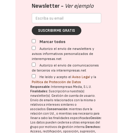
Newsletter -
Ver ejemplo
SUSCRIBIRME GRATIS
Marcar todos
Autorizo el envío de newsletters y
avisos informativos personalizados de
interempresas.net
Autorizo el envío de comunicaciones
de terceros vía interempresas.net
He leído y acepto el
Aviso Legal
y la
Política de Protección de Datos
Responsable:
Interempresas Media, S.L.U.
Finalidades:
Suscripción a nuestra(s)
newsletter(s). Gestión de cuenta de usuario.
Envío de emails relacionados con la misma o
relativos a intereses similares o
asociados.
Conservación:
mientras dure la
relación con Ud., o mientras sea necesario para
llevar a cabo las finalidades especificadas
Cesión:
Los datos pueden cederse a otras
empresas del
grupo
por motivos de gestión interna.
Derechos:
Acceso, rectificación, oposición, supresión,