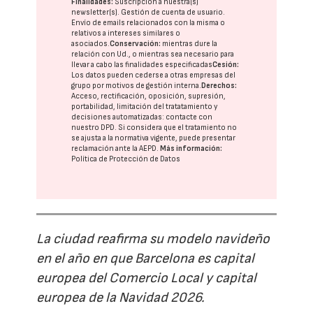
Finalidades:
Suscripción a nuestra(s)
newsletter(s). Gestión de cuenta de usuario.
Envío de emails relacionados con la misma o
relativos a intereses similares o
asociados.
Conservación:
mientras dure la
relación con Ud., o mientras sea necesario para
llevar a cabo las finalidades especificadas
Cesión:
Los datos pueden cederse a otras
empresas del
grupo
por motivos de gestión interna.
Derechos:
Acceso, rectificación, oposición, supresión,
portabilidad, limitación del tratatamiento y
decisiones automatizadas:
contacte con
nuestro DPD
. Si considera que el tratamiento no
se ajusta a la normativa vigente, puede presentar
reclamación ante la
AEPD
.
Más información:
Política de Protección de Datos
La ciudad reafirma su modelo navideño
en el año en que Barcelona es capital
europea del Comercio Local y capital
europea de la Navidad 2026.