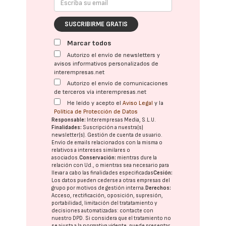
SUSCRIBIRME GRATIS
Marcar todos
Autorizo el envío de newsletters y
avisos informativos personalizados de
interempresas.net
Autorizo el envío de comunicaciones
de terceros vía interempresas.net
He leído y acepto el
Aviso Legal
y la
Política de Protección de Datos
Responsable:
Interempresas Media, S.L.U.
Finalidades:
Suscripción a nuestra(s)
newsletter(s). Gestión de cuenta de usuario.
Envío de emails relacionados con la misma o
relativos a intereses similares o
asociados.
Conservación:
mientras dure la
relación con Ud., o mientras sea necesario para
llevar a cabo las finalidades especificadas
Cesión:
Los datos pueden cederse a otras
empresas del
grupo
por motivos de gestión interna.
Derechos:
Acceso, rectificación, oposición, supresión,
portabilidad, limitación del tratatamiento y
decisiones automatizadas:
contacte con
nuestro DPD
. Si considera que el tratamiento no
se ajusta a la normativa vigente, puede presentar