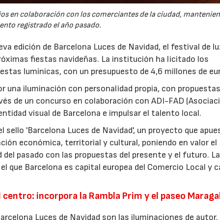
ios en colaboración con los comerciantes de la ciudad, mantenien
ento registrado el año pasado.
a edición de Barcelona Luces de Navidad, el festival de lu
róximas fiestas navideñas. La institución ha licitado los
uestas lumínicas, con un presupuesto de 4,6 millones de eu
or una iluminación con personalidad propia, con propuesta
avés de un concurso en colaboración con ADI-FAD (Asociac
dentidad visual de Barcelona e impulsar el talento local.
 el sello 'Barcelona Luces de Navidad', un proyecto que apue
ción económica, territorial y cultural, poniendo en valor el
 del pasado con las propuestas del presente y el futuro. La
el que Barcelona es capital europea del Comercio Local y c
l centro: incorpora la Rambla Prim y el paseo Maragal
Barcelona Luces de Navidad son las iluminaciones de autor.