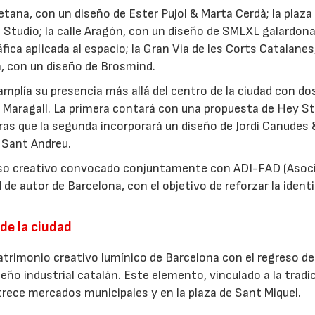
etana, con un diseño de Ester Pujol & Marta Cerdà; la plaza
Studio; la calle Aragón, con un diseño de SMLXL galardon
fica aplicada al espacio; la Gran Via de les Corts Catalanes
n, con un diseño de Brosmind.
 amplía su presencia más allá del centro de la ciudad con do
o Maragall. La primera contará con una propuesta de Hey St
tras que la segunda incorporará un diseño de Jordi Canudes 
 Sant Andreu.
urso creativo convocado conjuntamente con ADI-FAD (Asoc
 de autor de Barcelona, con el objetivo de reforzar la ident
de la ciudad
trimonio creativo lumínico de Barcelona con el regreso del
eño industrial catalán. Este elemento, vinculado a la tradi
 trece mercados municipales y en la plaza de Sant Miquel.