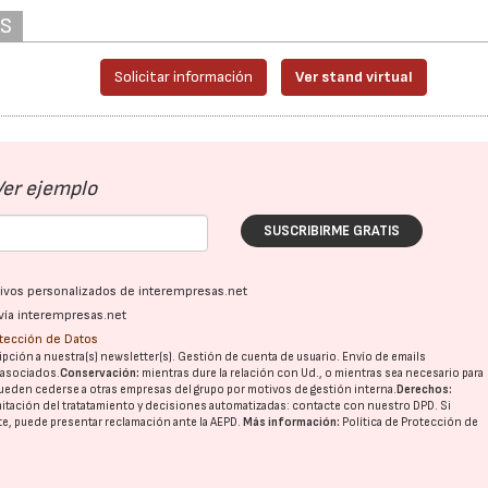
AS
Solicitar información
Ver stand virtual
Ver ejemplo
SUSCRIBIRME GRATIS
ativos personalizados de interempresas.net
vía interempresas.net
otección de Datos
pción a nuestra(s) newsletter(s). Gestión de cuenta de usuario. Envío de emails
o asociados.
Conservación:
mientras dure la relación con Ud., o mientras sea necesario para
ueden cederse a otras
empresas del grupo
por motivos de gestión interna.
Derechos:
imitación del tratatamiento y decisiones automatizadas:
contacte con nuestro DPD
. Si
nte, puede presentar reclamación ante la
AEPD
.
Más información:
Política de Protección de