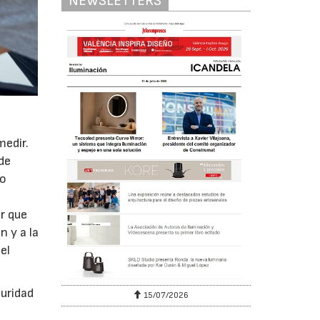
NEWSLETTERS
medir.
de
to
r que
 y a la
el
uridad
15/07/2026