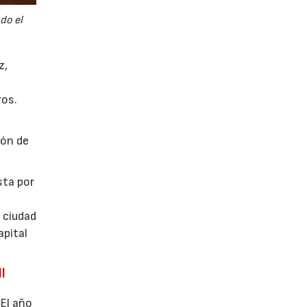
do el
z,
ros.
s
ión de
sta por
 ciudad
apital
l
 El año