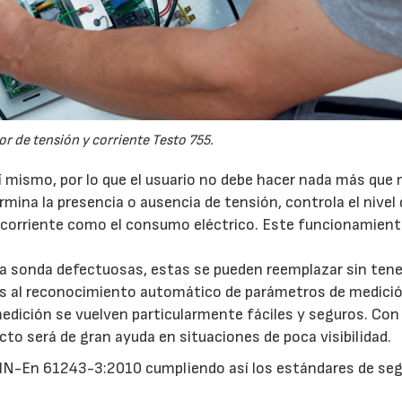
15/07/2026
 de tensión y corriente Testo 755.
sí mismo, por lo que el usuario no debe hacer nada más que 
ina la presencia o ausencia de tensión, controla el nivel 
de corriente como el consumo eléctrico. Este funcionamien
la sonda defectuosas, estas se pueden reemplazar sin tene
as al reconocimiento automático de parámetros de medición
edición se vuelven particularmente fáciles y seguros. Con 
cto será de gran ayuda en situaciones de poca visibilidad.
DIN-En 61243-3:2010 cumpliendo así los estándares de seg
29/07/2026