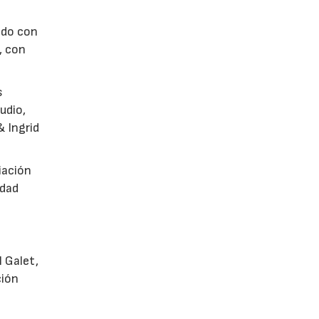
ado con
, con
s
udio,
& Ingrid
iación
idad
 Galet,
ción