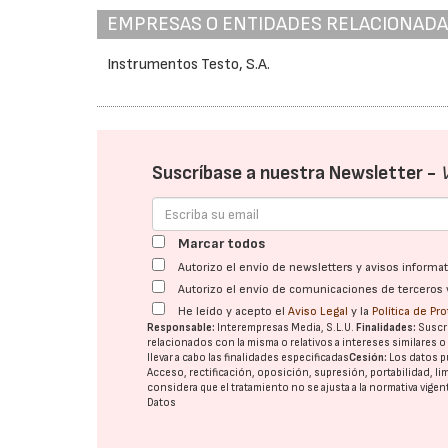
EMPRESAS O ENTIDADES RELACIONAD
Instrumentos Testo, S.A.
Suscríbase a nuestra Newsletter -
Marcar todos
Autorizo el envío de newsletters y avisos inform
Autorizo el envío de comunicaciones de terceros 
He leído y acepto el
Aviso Legal
y la
Política de Pr
Responsable:
Interempresas Media, S.L.U.
Finalidades:
Suscri
relacionados con la misma o relativos a intereses similares 
llevar a cabo las finalidades especificadas
Cesión:
Los datos p
Acceso, rectificación, oposición, supresión, portabilidad, l
considera que el tratamiento no se ajusta a la normativa vige
Datos