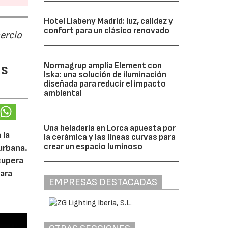
Hotel Liabeny Madrid: luz, calidez y
confort para un clásico renovado
ercio
Normagrup amplía Element con
as
Iska: una solución de iluminación
diseñada para reducir el impacto
ambiental
Una heladería en Lorca apuesta por
 la
la cerámica y las líneas curvas para
crear un espacio luminoso
urbana.
cupera
ara
EMPRESAS DESTACADAS