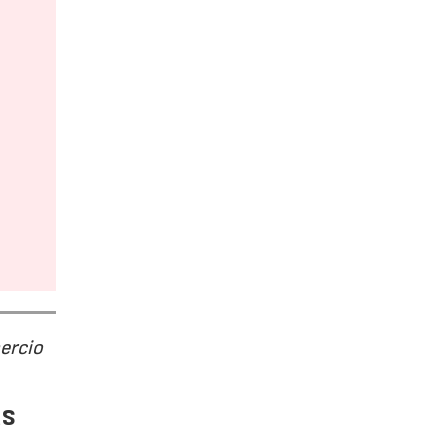
ercio
as