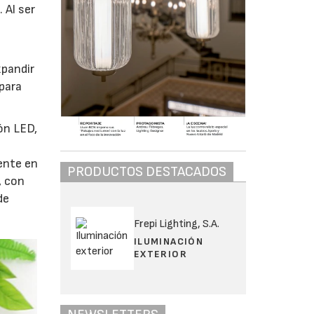
 Al ser
xpandir
 para
ón LED,
iente en
PRODUCTOS DESTACADOS
, con
de
Frepi Lighting, S.A.
ILUMINACIÓN
EXTERIOR