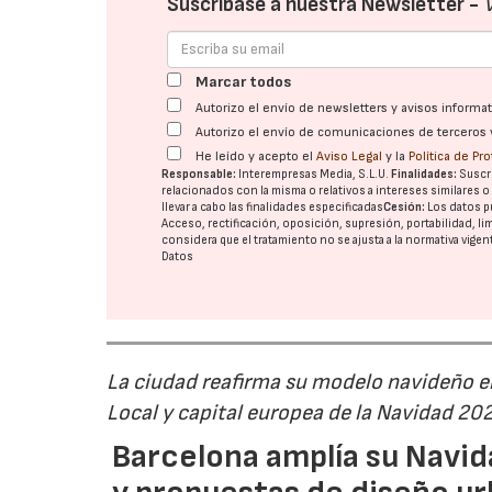
Suscríbase a nuestra Newsletter -
Marcar todos
Autorizo el envío de newsletters y avisos inform
Autorizo el envío de comunicaciones de terceros 
He leído y acepto el
Aviso Legal
y la
Política de Pr
Responsable:
Interempresas Media, S.L.U.
Finalidades:
Suscri
relacionados con la misma o relativos a intereses similares 
llevar a cabo las finalidades especificadas
Cesión:
Los datos p
Acceso, rectificación, oposición, supresión, portabilidad, l
considera que el tratamiento no se ajusta a la normativa vige
Datos
La ciudad reafirma su modelo navideño e
Local y capital europea de la Navidad 20
Barcelona amplía su Navid