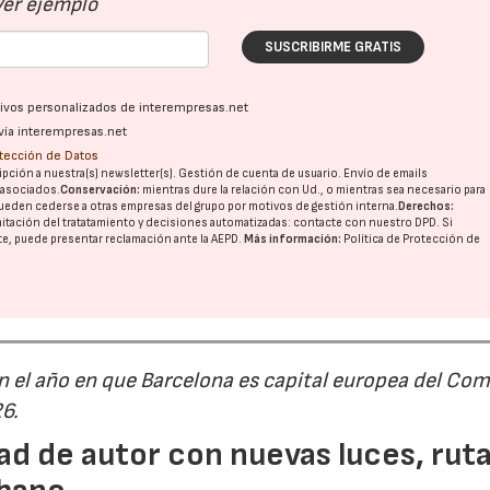
Ver ejemplo
SUSCRIBIRME GRATIS
ativos personalizados de interempresas.net
vía interempresas.net
otección de Datos
pción a nuestra(s) newsletter(s). Gestión de cuenta de usuario. Envío de emails
o asociados.
Conservación:
mientras dure la relación con Ud., o mientras sea necesario para
ueden cederse a otras
empresas del grupo
por motivos de gestión interna.
Derechos:
imitación del tratatamiento y decisiones automatizadas:
contacte con nuestro DPD
. Si
nte, puede presentar reclamación ante la
AEPD
.
Más información:
Política de Protección de
n el año en que Barcelona es capital europea del Com
26.
ad de autor con nuevas luces, rut