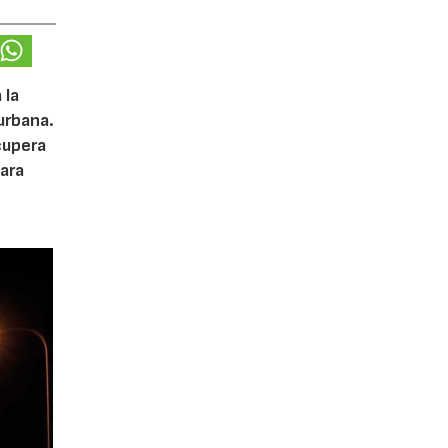
 la
urbana.
cupera
ara