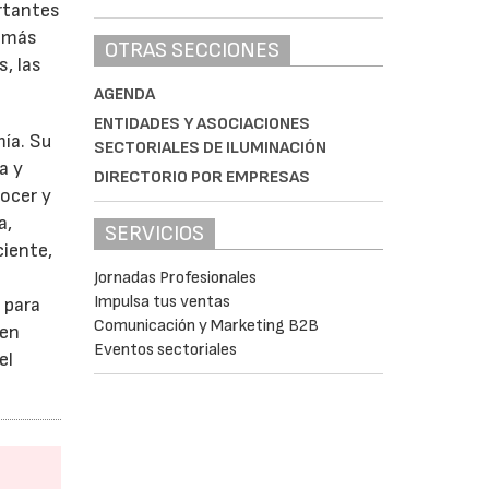
rtantes
demás
OTRAS SECCIONES
, las
AGENDA
ENTIDADES Y ASOCIACIONES
mía. Su
SECTORIALES DE ILUMINACIÓN
a y
DIRECTORIO POR EMPRESAS
nocer y
a,
SERVICIOS
ciente,
Jornadas Profesionales
Impulsa tus ventas
 para
Comunicación y Marketing B2B
 en
Eventos sectoriales
el