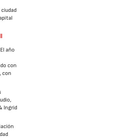
 ciudad
apital
l
 El año
ado con
, con
s
udio,
& Ingrid
iación
idad