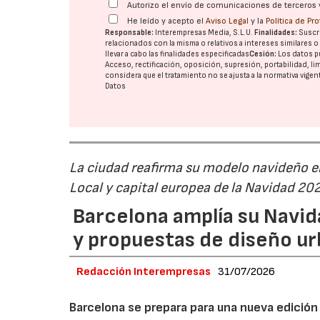
Autorizo el envío de comunicaciones de terceros 
He leído y acepto el
Aviso Legal
y la
Política de Pr
Responsable:
Interempresas Media, S.L.U.
Finalidades:
Suscri
relacionados con la misma o relativos a intereses similares 
llevar a cabo las finalidades especificadas
Cesión:
Los datos p
Acceso, rectificación, oposición, supresión, portabilidad, l
considera que el tratamiento no se ajusta a la normativa vige
Datos
La ciudad reafirma su modelo navideño e
Local y capital europea de la Navidad 20
Barcelona amplía su Navid
y propuestas de diseño u
Redacción Interempresas
31/07/2026
Barcelona se prepara para una nueva edición 