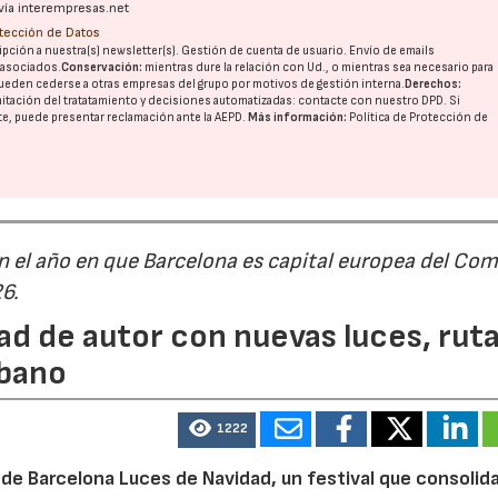
vía interempresas.net
otección de Datos
pción a nuestra(s) newsletter(s). Gestión de cuenta de usuario. Envío de emails
o asociados.
Conservación:
mientras dure la relación con Ud., o mientras sea necesario para
ueden cederse a otras
empresas del grupo
por motivos de gestión interna.
Derechos:
imitación del tratatamiento y decisiones automatizadas:
contacte con nuestro DPD
. Si
nte, puede presentar reclamación ante la
AEPD
.
Más información:
Política de Protección de
n el año en que Barcelona es capital europea del Com
26.
ad de autor con nuevas luces, rut
rbano
1222
de Barcelona Luces de Navidad, un festival que consolida