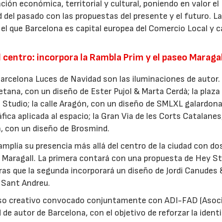
ción económica, territorial y cultural, poniendo en valor el
 del pasado con las propuestas del presente y el futuro. La
el que Barcelona es capital europea del Comercio Local y c
l centro: incorpora la Rambla Prim y el paseo Maragal
Barcelona Luces de Navidad son las iluminaciones de autor.
etana, con un diseño de Ester Pujol & Marta Cerdà; la plaza
Studio; la calle Aragón, con un diseño de SMLXL galardon
fica aplicada al espacio; la Gran Via de les Corts Catalanes
n, con un diseño de Brosmind.
 amplía su presencia más allá del centro de la ciudad con do
o Maragall. La primera contará con una propuesta de Hey St
tras que la segunda incorporará un diseño de Jordi Canudes 
 Sant Andreu.
urso creativo convocado conjuntamente con ADI-FAD (Asoc
 de autor de Barcelona, con el objetivo de reforzar la ident