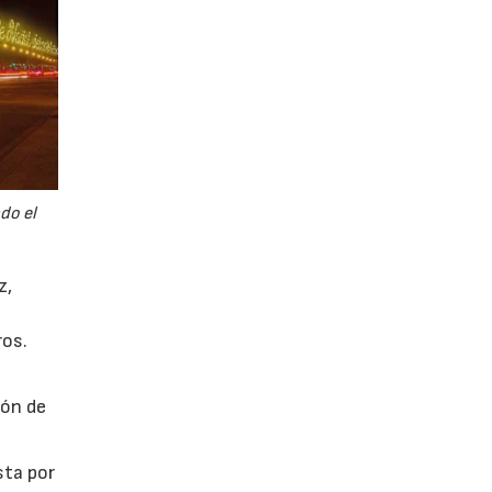
do el
z,
ros.
s
ión de
sta por