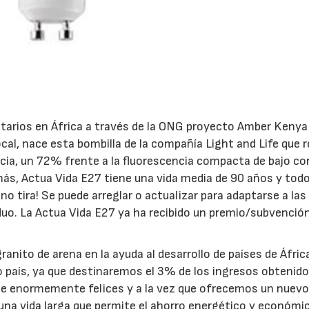
itarios en África a través de la ONG proyecto Amber Kenya
al, nace esta bombilla de la compañía Light and Life que 
cia, un 72% frente a la fluorescencia compacta de bajo 
ás, Actua Vida E27 tiene una vida media de 90 años y tod
o tira! Se puede arreglar o actualizar para adaptarse a la
duo. La Actua Vida E27 ya ha recibido un premio/subvención
ranito de arena en la ayuda al desarrollo de países de Áfric
o país, ya que destinaremos el 3% de los ingresos obtenido
15/07/2026
29/07/2026
hace enormemente felices y a la vez que ofrecemos un nuev
na vida larga que permite el ahorro energético y económic