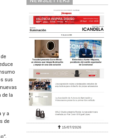
NEWSLETTERS
 de
reduce
consumo
os sus
s nuevas
 de la
a y a
s de
15/07/2026
o
o”,