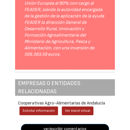
Unión Europea al 80% con cargo al
FEADER, siendo la autoridad encargada
de la gestión de la aplicación de la ayuda
FEADER la dirección General de
Desarrollo Rural, Innovación y
Formación Agroalimentaria del
Ministerio de Agricultura, Pesca y
Alimentación, con una inversión de
599.383,59 euros.
EMPRESAS O ENTIDADES
RELACIONADAS
Cooperativas Agro-Alimentarias de Andalucía
Solicitar información
Ver stand virtual
ver/escribir comentarios