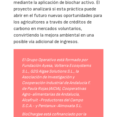
mediante la aplicación de biochar activo. El
proyecto analizará si esta práctica puede
abrir en el futuro nuevas oportunidades para
los agricultores a través de créditos de
carbono en mercados voluntarios,
convirtiendo la mejora ambiental en una
posible vía adicional de ingresos.
El Grupo Operativo está formado por
Fundación Ayesa, Volterra Ecosystems
S.L., G2G Algae Solutions S.L., la
Asociación de Investigación y
Cooperación Industrial de Andalucía F.
de Paula Rojas (AICIA), Cooperativas
Agro-alimentarias de Andalucía,
Alcafruit -Productores del Campo
S.C.A.- y Pentanux-Almoxata S.L.
BioChargae está cofinanciado por la