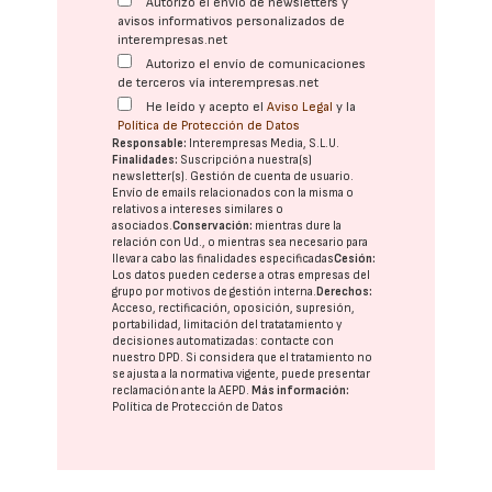
Autorizo el envío de newsletters y
avisos informativos personalizados de
interempresas.net
Autorizo el envío de comunicaciones
de terceros vía interempresas.net
He leído y acepto el
Aviso Legal
y la
Política de Protección de Datos
Responsable:
Interempresas Media, S.L.U.
Finalidades:
Suscripción a nuestra(s)
newsletter(s). Gestión de cuenta de usuario.
Envío de emails relacionados con la misma o
relativos a intereses similares o
asociados.
Conservación:
mientras dure la
relación con Ud., o mientras sea necesario para
llevar a cabo las finalidades especificadas
Cesión:
Los datos pueden cederse a otras
empresas del
grupo
por motivos de gestión interna.
Derechos:
Acceso, rectificación, oposición, supresión,
portabilidad, limitación del tratatamiento y
decisiones automatizadas:
contacte con
nuestro DPD
. Si considera que el tratamiento no
se ajusta a la normativa vigente, puede presentar
reclamación ante la
AEPD
.
Más información:
Política de Protección de Datos