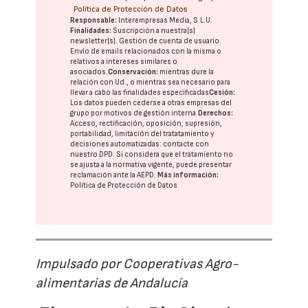
Política de Protección de Datos
Responsable:
Interempresas Media, S.L.U.
Finalidades:
Suscripción a nuestra(s)
newsletter(s). Gestión de cuenta de usuario.
Envío de emails relacionados con la misma o
relativos a intereses similares o
asociados.
Conservación:
mientras dure la
relación con Ud., o mientras sea necesario para
llevar a cabo las finalidades especificadas
Cesión:
Los datos pueden cederse a otras
empresas del
grupo
por motivos de gestión interna.
Derechos:
Acceso, rectificación, oposición, supresión,
portabilidad, limitación del tratatamiento y
decisiones automatizadas:
contacte con
nuestro DPD
. Si considera que el tratamiento no
se ajusta a la normativa vigente, puede presentar
reclamación ante la
AEPD
.
Más información:
Política de Protección de Datos
Impulsado por Cooperativas Agro-
alimentarias de Andalucía