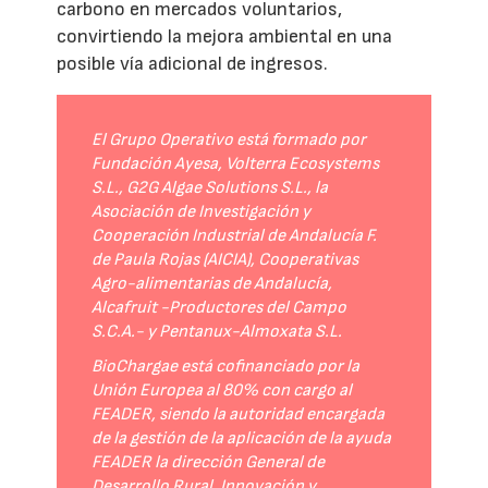
carbono en mercados voluntarios,
convirtiendo la mejora ambiental en una
posible vía adicional de ingresos.
El Grupo Operativo está formado por
Fundación Ayesa, Volterra Ecosystems
S.L., G2G Algae Solutions S.L., la
Asociación de Investigación y
Cooperación Industrial de Andalucía F.
de Paula Rojas (AICIA), Cooperativas
Agro-alimentarias de Andalucía,
Alcafruit -Productores del Campo
S.C.A.- y Pentanux-Almoxata S.L.
BioChargae está cofinanciado por la
Unión Europea al 80% con cargo al
FEADER, siendo la autoridad encargada
de la gestión de la aplicación de la ayuda
FEADER la dirección General de
Desarrollo Rural, Innovación y