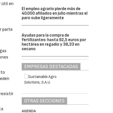
 útil en
El empleo agrario pierde más de
40.000 afiliados en julio mientras el
paro sube ligeramente
r parte
Ayudas para la compra de
fertilizantes: hasta 92,5 euros por
hectárea en regadío y 38,33 en
secano
lgas
iones
EMPRESAS DESTACADAS
sto
ueden
esistir
OTRAS SECCIONES
ta
AGENDA