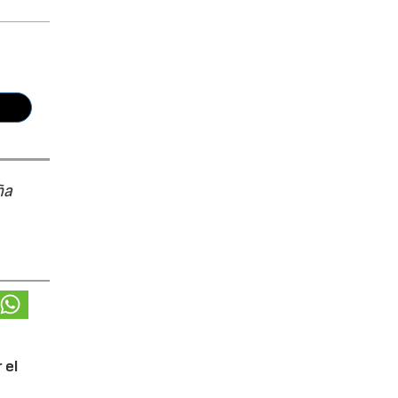
ña
 el