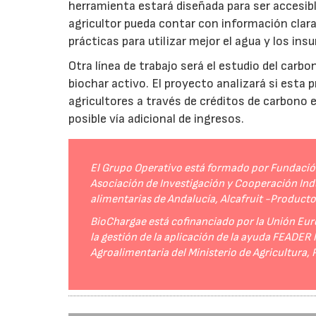
herramienta estará diseñada para ser accesibl
agricultor pueda contar con información clara 
prácticas para utilizar mejor el agua y los ins
Otra línea de trabajo será el estudio del carbo
biochar activo. El proyecto analizará si esta 
agricultores a través de créditos de carbono
posible vía adicional de ingresos.
El Grupo Operativo está formado por Fundación 
Asociación de Investigación y Cooperación Indu
alimentarias de Andalucía, Alcafruit -Product
BioChargae está cofinanciado por la Unión Eur
la gestión de la aplicación de la ayuda FEADER
Agroalimentaria del Ministerio de Agricultura,