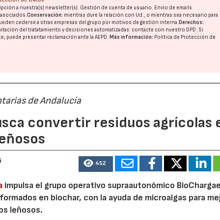
pción a nuestra(s) newsletter(s). Gestión de cuenta de usuario. Envío de emails
o asociados.
Conservación:
mientras dure la relación con Ud., o mientras sea necesario para
ueden cederse a otras
empresas del grupo
por motivos de gestión interna.
Derechos:
imitación del tratatamiento y decisiones automatizadas:
contacte con nuestro DPD
. Si
nte, puede presentar reclamación ante la
AEPD
.
Más información:
Política de Protección de
tarias de Andalucía
sca convertir residuos agrícolas 
leñosos
6
452
a
impulsa el grupo operativo supraautonómico BioChargae
ormados en biochar, con la ayuda de microalgas para mej
vos leñosos.