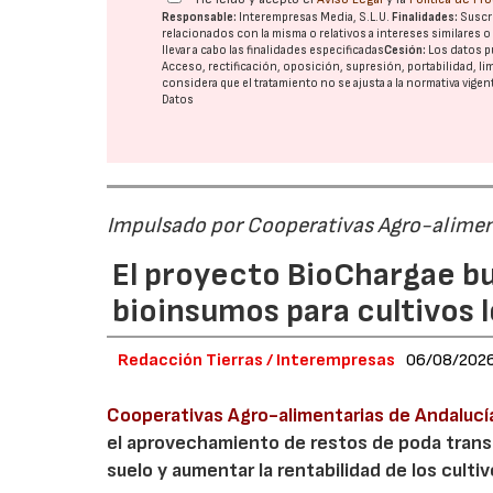
Responsable:
Interempresas Media, S.L.U.
Finalidades:
Suscri
relacionados con la misma o relativos a intereses similares 
llevar a cabo las finalidades especificadas
Cesión:
Los datos p
Acceso, rectificación, oposición, supresión, portabilidad, l
considera que el tratamiento no se ajusta a la normativa vige
Datos
Impulsado por Cooperativas Agro-alimen
El proyecto BioChargae bu
bioinsumos para cultivos 
Redacción Tierras / Interempresas
06/08/202
Cooperativas Agro-alimentarias de Andalucí
el aprovechamiento de restos de poda transf
suelo y aumentar la rentabilidad de los culti