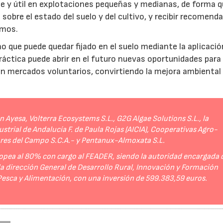
e y útil en explotaciones pequeñas y medianas, de forma q
sobre el estado del suelo y del cultivo, y recibir recomend
umos.
no que puede quedar fijado en el suelo mediante la aplicació
práctica puede abrir en el futuro nuevas oportunidades para
 en mercados voluntarios, convirtiendo la mejora ambiental
Ayesa, Volterra Ecosystems S.L., G2G Algae Solutions S.L., la
strial de Andalucía F. de Paula Rojas (AICIA), Cooperativas Agro-
ores del Campo S.C.A.- y Pentanux-Almoxata S.L.
opea al 80% con cargo al FEADER, siendo la autoridad encargada 
 la dirección General de Desarrollo Rural, Innovación y Formación
 Pesca y Alimentación, con una inversión de 599.383,59 euros.