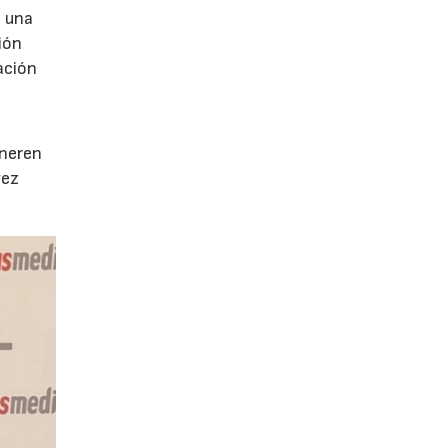
e una
ión
ación
e
eneren
vez