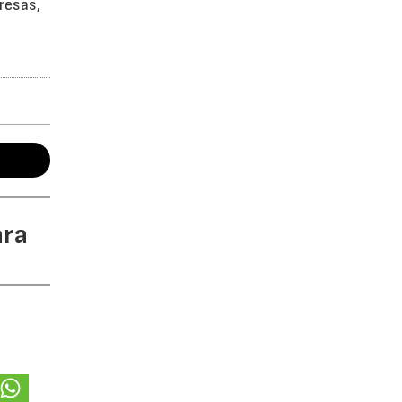
resas,
ara