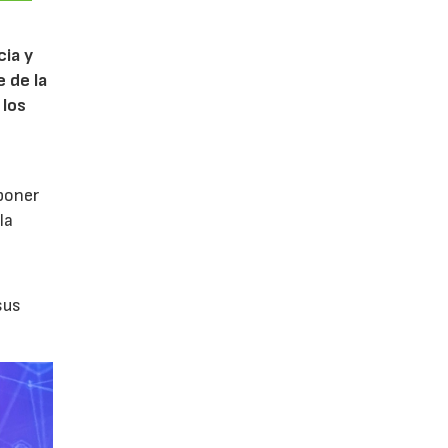
cia y
 de la
 los
poner
la
sus