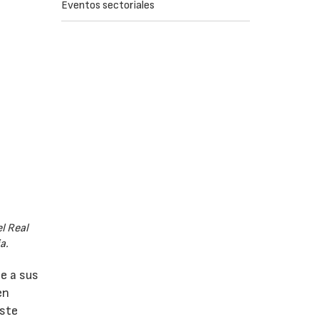
Eventos sectoriales
l Real
a.
e a sus
en
este