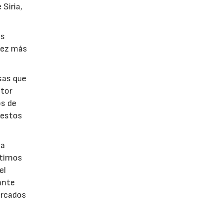
Siria,
as
 vez más
sas que
ctor
os de
uestos
la
tirnos
el
ante
ercados