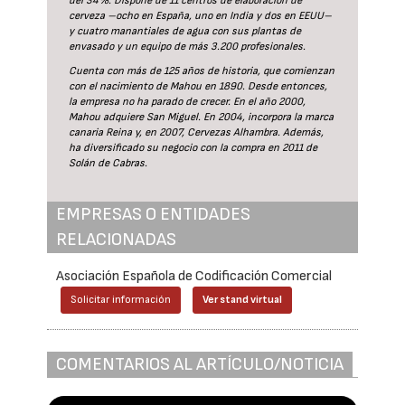
del 34%. Dispone de 11 centros de elaboración de
cerveza –ocho en España, uno en India y dos en EEUU–
y cuatro manantiales de agua con sus plantas de
envasado y un equipo de más 3.200 profesionales.
Cuenta con más de 125 años de historia, que comienzan
con el nacimiento de Mahou en 1890. Desde entonces,
la empresa no ha parado de crecer. En el año 2000,
Mahou adquiere San Miguel. En 2004, incorpora la marca
canaria Reina y, en 2007, Cervezas Alhambra. Además,
ha diversificado su negocio con la compra en 2011 de
Solán de Cabras.
EMPRESAS O ENTIDADES
RELACIONADAS
Asociación Española de Codificación Comercial
Solicitar información
Ver stand virtual
COMENTARIOS AL ARTÍCULO/NOTICIA