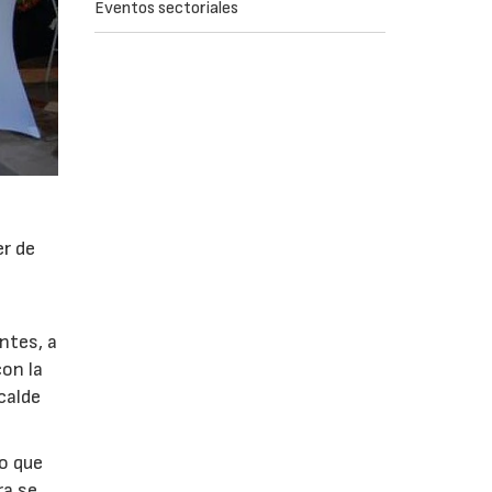
Eventos sectoriales
er de
ntes, a
con la
calde
lo que
ra se