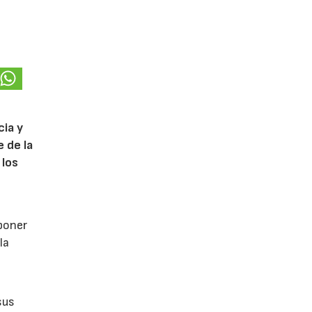
cia y
 de la
 los
poner
la
sus