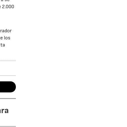
e 2.000
é
prador
e los
nta
ara