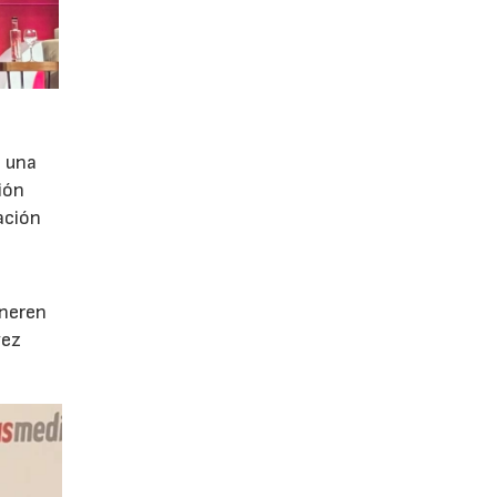
e una
ión
ación
e
eneren
vez