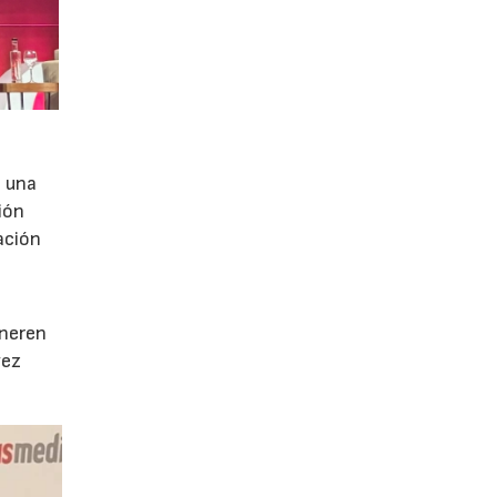
e una
ión
ación
e
eneren
vez