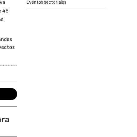
 va
Eventos sectoriales
e 46
as
randes
oyectos
ara