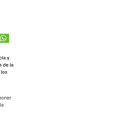
cia y
 de la
 los
poner
la