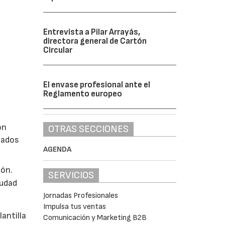
Entrevista a Pilar Arrayás,
directora general de Cartón
Circular
El envase profesional ante el
Reglamento europeo
ón
OTRAS SECCIONES
tados
AGENDA
ión.
SERVICIOS
iudad
Jornadas Profesionales
Impulsa tus ventas
antilla
Comunicación y Marketing B2B