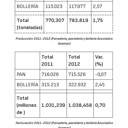
BOLLERÍA
115.023
117.977
2,57
Total
770.307
783.819
1,75
(toneladas)
Producción 2011-2012 (Panadería, pastelería y bollería Asociados
Asemac)
Total
Total
Var.
2011
2012
(%)
PAN
716.026
715.526
-0,07
BOLLERÍA
315.213
322.932
2,45
Total
(millones
1.031,239
1.038,458
0,70
de )
Facturación 2011-2012 (Panadería, pastelería y bollería Asociados
Asemac)