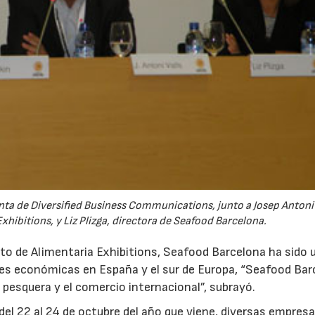
nta de Diversified Business Communications, junto a Josep Antoni 
xhibitions, y Liz Plizga, directora de Seafood Barcelona.
unto de Alimentaria Exhibitions, Seafood Barcelona ha sido 
iones económicas en España y el sur de Europa, “Seafood Ba
a pesquera y el comercio internacional”, subrayó.
 del 22 al 24 de octubre del año que viene, diversas empres