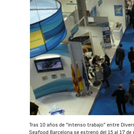
Tras 10 años de “intenso trabajo” entre Dive
Seafood Barcelona se estrenó del 15 al 17 de o