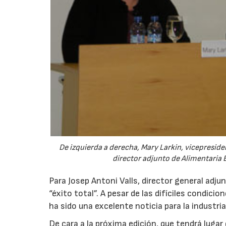
De izquierda a derecha, Mary Larkin, vicepreside
director adjunto de Alimentaria E
Para Josep Antoni Valls, director general adj
“éxito total”. A pesar de las difíciles condic
ha sido una excelente noticia para la industri
De cara a la próxima edición, que tendrá lugar