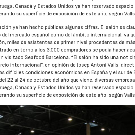
ruega, Canadá y Estados Unidos ya han reservado espacio
rando su superficie de exposición de este año, según Valls
ación ya han hecho públicas algunas cifras. El salón se cla
o del mercado español como del ámbito internacional, ya qu
alón, miles de asistentes de primer nivel procedentes de má
istrado en torno a los 3.000 compradores se podía haber ac
an visitado Seafood Barcelona. “El salón ha sido una notici
cio internacional”, en opinión de Josep Antoni Valls, direct
las difíciles condiciones económicas en España y el sur de 
 del 22 al 24 de octubre del año que viene, diversas empres
ruega, Canadá y Estados Unidos ya han reservado espacio
rando su superficie de exposición de este año, según Valls