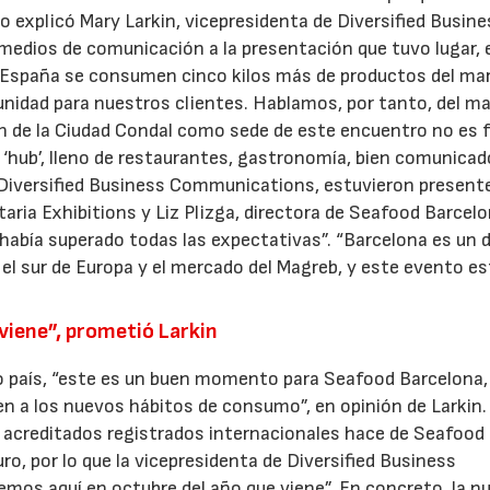
o explicó Mary Larkin, vicepresidenta de Diversified Busine
medios de comunicación a la presentación que tuvo lugar, 
En España se consumen cinco kilos más de productos del mar
nidad para nuestros clientes. Hablamos, por tanto, del m
n de la Ciudad Condal como sede de este encuentro no es 
n ‘hub’, lleno de restaurantes, gastronomía, bien comunicad
de Diversified Business Communications, estuvieron present
taria Exhibitions y Liz Plizga, directora de Seafood Barcelo
“había superado todas las expectativas”. “Barcelona es un 
, el sur de Europa y el mercado del Magreb, y este evento e
viene”, prometió Larkin
o país, “este es un buen momento para Seafood Barcelona,
ien a los nuevos hábitos de consumo”, en opinión de Larkin
y acreditados registrados internacionales hace de Seafood
o, por lo que la vicepresidenta de Diversified Business
os aquí en octubre del año que viene”. En concreto, la n