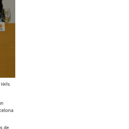
Valls,
un
rcelona
as de