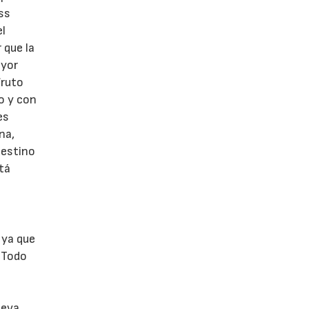
ss
el
 que la
ayor
fruto
o y con
es
na,
destino
stá
 ya que
. Todo
ueva