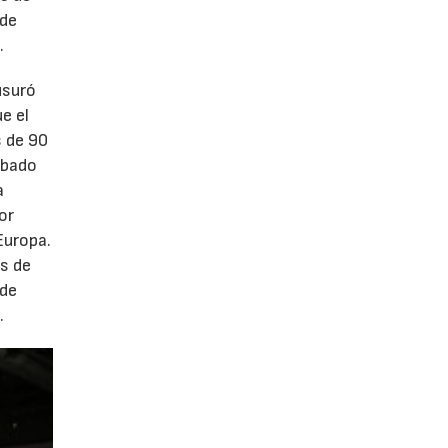
 de
.
usuró
e el
s de 90
abado
a
or
Europa.
as de
 de
.