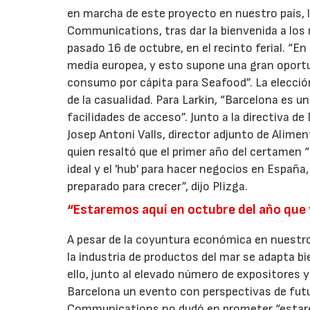
en marcha de este proyecto en nuestro país, l
Communications, tras dar la bienvenida a los 
pasado 16 de octubre, en el recinto ferial. “
media europea, y esto supone una gran oportu
consumo por cápita para Seafood”. La elecció
de la casualidad. Para Larkin, “Barcelona es u
facilidades de acceso”. Junto a la directiva 
Josep Antoni Valls, director adjunto de Alimen
quien resaltó que el primer año del certamen 
ideal y el 'hub' para hacer negocios en España
preparado para crecer”, dijo Plizga.
“Estaremos aquí en octubre del año que 
A pesar de la coyuntura económica en nuestr
la industria de productos del mar se adapta b
ello, junto al elevado número de expositores 
Barcelona un evento con perspectivas de futur
Communications no dudó en prometer “estarem