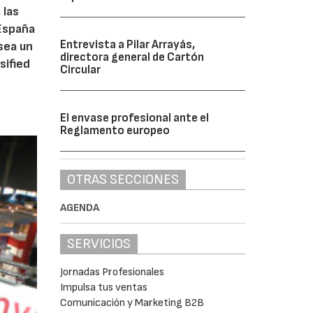
 las
 España
Entrevista a Pilar Arrayás,
sea un
directora general de Cartón
sified
Circular
El envase profesional ante el
Reglamento europeo
OTRAS SECCIONES
AGENDA
SERVICIOS
Jornadas Profesionales
Impulsa tus ventas
Comunicación y Marketing B2B