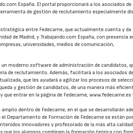
ndo.com España. El portal proporcionará a los asociados de
herramienta de gestión de reclutamiento especialmente d
a estratégica entre Fedecarne, que actualmente cuenta y da
nidad de Madrid, y Trabajando.com España, con presencia e
 empresas, universidades, medios de comunicación,
 un moderno software de administración de candidatos, q
ia de reclutamiento. Además, facilitará a los asociados d
alizada, que les ayudará a agilizar los procesos de selecc
queda y gestión de candidatos, de una manera más eficien
hay que entrar en la página de Fedecarne, www.fedecarne.es 
amplio dentro de Fedecarne, en el que se desarrollarán a
e el Departamento de Formación de Fedecarne se están po
tenidos innovadores y profesorado de la más alta calidad 
es que los alumnos combinen la formación teórica con for