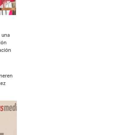
e una
ión
ación
e
eneren
vez