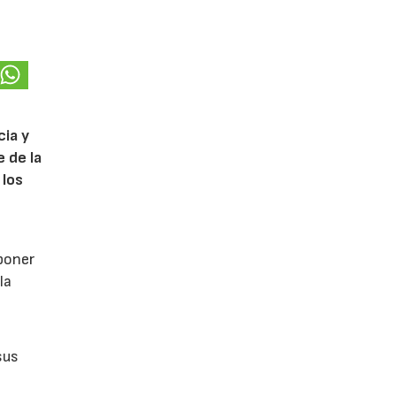
cia y
 de la
 los
poner
la
sus