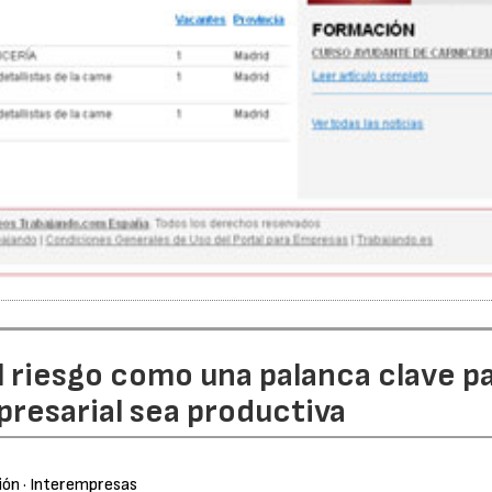
l riesgo como una palanca clave p
resarial sea productiva
ión
· Interempresas