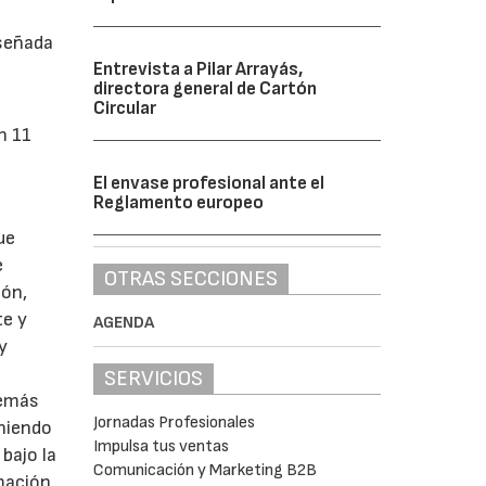
iseñada
Entrevista a Pilar Arrayás,
directora general de Cartón
Circular
n 11
El envase profesional ante el
Reglamento europeo
ue
e
OTRAS SECCIONES
ión,
te y
AGENDA
y
SERVICIOS
demás
Jornadas Profesionales
niendo
Impulsa tus ventas
bajo la
Comunicación y Marketing B2B
mación