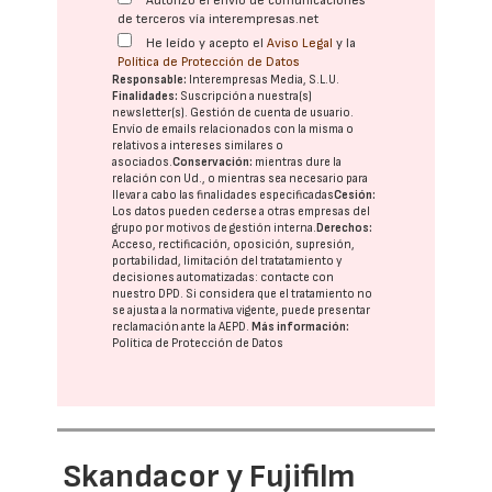
Autorizo el envío de comunicaciones
de terceros vía interempresas.net
He leído y acepto el
Aviso Legal
y la
Política de Protección de Datos
Responsable:
Interempresas Media, S.L.U.
Finalidades:
Suscripción a nuestra(s)
newsletter(s). Gestión de cuenta de usuario.
Envío de emails relacionados con la misma o
relativos a intereses similares o
asociados.
Conservación:
mientras dure la
relación con Ud., o mientras sea necesario para
llevar a cabo las finalidades especificadas
Cesión:
Los datos pueden cederse a otras
empresas del
grupo
por motivos de gestión interna.
Derechos:
Acceso, rectificación, oposición, supresión,
portabilidad, limitación del tratatamiento y
decisiones automatizadas:
contacte con
nuestro DPD
. Si considera que el tratamiento no
se ajusta a la normativa vigente, puede presentar
reclamación ante la
AEPD
.
Más información:
Política de Protección de Datos
Skandacor y Fujifilm