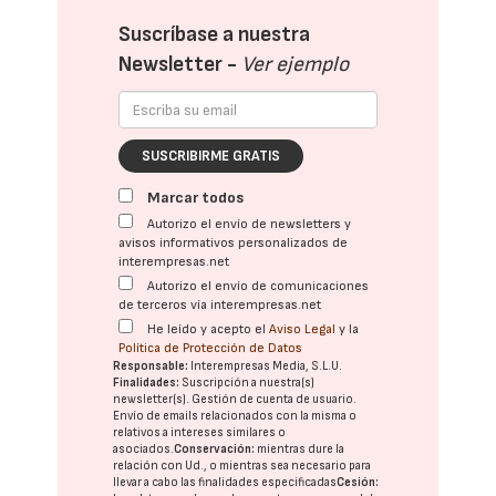
Suscríbase a nuestra
Newsletter -
Ver ejemplo
SUSCRIBIRME GRATIS
Marcar todos
Autorizo el envío de newsletters y
avisos informativos personalizados de
interempresas.net
Autorizo el envío de comunicaciones
de terceros vía interempresas.net
He leído y acepto el
Aviso Legal
y la
Política de Protección de Datos
Responsable:
Interempresas Media, S.L.U.
Finalidades:
Suscripción a nuestra(s)
newsletter(s). Gestión de cuenta de usuario.
Envío de emails relacionados con la misma o
relativos a intereses similares o
asociados.
Conservación:
mientras dure la
relación con Ud., o mientras sea necesario para
llevar a cabo las finalidades especificadas
Cesión: