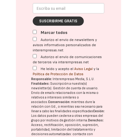
SUSCRIBIRME GRATIS
Marcar todos
Autorizo el envío de newsletters y
avisos informativos personalizados de
interempresas.net
Autorizo el envío de comunicaciones
de terceros vía interempresas.net
He leído y acepto el
Aviso Legal
y la
Política de Protección de Datos
Responsable:
Interempresas Media, S.L.U.
Finalidades:
Suscripción a nuestra(s)
newsletter(s). Gestión de cuenta de usuario.
Envío de emails relacionados con la misma o
relativos a intereses similares o
asociados.
Conservación:
mientras dure la
relación con Ud., o mientras sea necesario para
llevar a cabo las finalidades especificadas
Cesión:
Los datos pueden cederse a otras
empresas del
grupo
por motivos de gestión interna.
Derechos:
Acceso, rectificación, oposición, supresión,
portabilidad, limitación del tratatamiento y
decisiones automatizadas:
contacte con