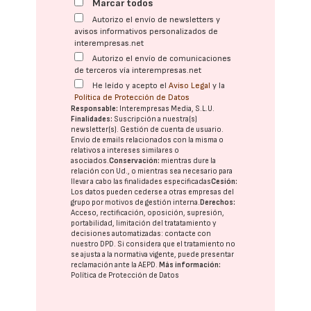
Marcar todos
Autorizo el envío de newsletters y
avisos informativos personalizados de
interempresas.net
Autorizo el envío de comunicaciones
de terceros vía interempresas.net
He leído y acepto el
Aviso Legal
y la
Política de Protección de Datos
Responsable:
Interempresas Media, S.L.U.
Finalidades:
Suscripción a nuestra(s)
newsletter(s). Gestión de cuenta de usuario.
Envío de emails relacionados con la misma o
relativos a intereses similares o
asociados.
Conservación:
mientras dure la
relación con Ud., o mientras sea necesario para
llevar a cabo las finalidades especificadas
Cesión:
Los datos pueden cederse a otras
empresas del
grupo
por motivos de gestión interna.
Derechos:
Acceso, rectificación, oposición, supresión,
portabilidad, limitación del tratatamiento y
decisiones automatizadas:
contacte con
nuestro DPD
. Si considera que el tratamiento no
se ajusta a la normativa vigente, puede presentar
reclamación ante la
AEPD
.
Más información:
Política de Protección de Datos