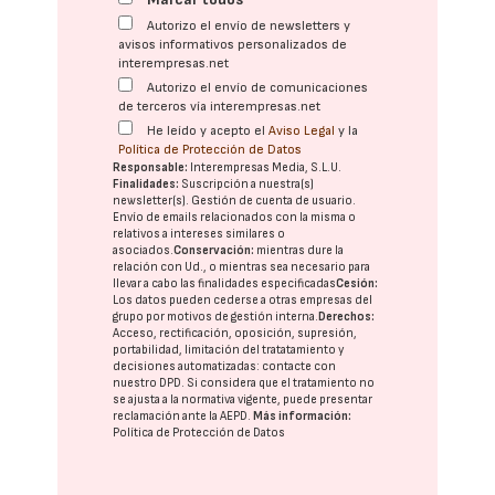
Autorizo el envío de newsletters y
avisos informativos personalizados de
interempresas.net
Autorizo el envío de comunicaciones
de terceros vía interempresas.net
He leído y acepto el
Aviso Legal
y la
Política de Protección de Datos
Responsable:
Interempresas Media, S.L.U.
Finalidades:
Suscripción a nuestra(s)
newsletter(s). Gestión de cuenta de usuario.
Envío de emails relacionados con la misma o
relativos a intereses similares o
asociados.
Conservación:
mientras dure la
relación con Ud., o mientras sea necesario para
llevar a cabo las finalidades especificadas
Cesión:
Los datos pueden cederse a otras
empresas del
grupo
por motivos de gestión interna.
Derechos:
Acceso, rectificación, oposición, supresión,
portabilidad, limitación del tratatamiento y
decisiones automatizadas:
contacte con
nuestro DPD
. Si considera que el tratamiento no
se ajusta a la normativa vigente, puede presentar
reclamación ante la
AEPD
.
Más información:
Política de Protección de Datos