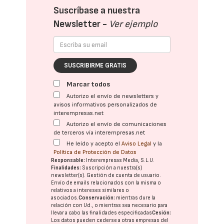
Suscríbase a nuestra
Newsletter -
Ver ejemplo
SUSCRIBIRME GRATIS
Marcar todos
Autorizo el envío de newsletters y
avisos informativos personalizados de
interempresas.net
Autorizo el envío de comunicaciones
de terceros vía interempresas.net
He leído y acepto el
Aviso Legal
y la
Política de Protección de Datos
Responsable:
Interempresas Media, S.L.U.
Finalidades:
Suscripción a nuestra(s)
newsletter(s). Gestión de cuenta de usuario.
Envío de emails relacionados con la misma o
relativos a intereses similares o
asociados.
Conservación:
mientras dure la
relación con Ud., o mientras sea necesario para
llevar a cabo las finalidades especificadas
Cesión:
Los datos pueden cederse a otras
empresas del