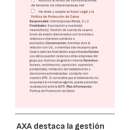
Autorizo el envío de comunicaciones
de terceros vía interempresas.net
He leído y acepto el
Aviso Legal
y la
Política de Protección de Datos
Responsable:
Interempresas Media, S.L.U.
Finalidades:
Suscripción a nuestra(s)
newsletter(s). Gestión de cuenta de usuario.
Envío de emails relacionados con la misma o
relativos a intereses similares o
asociados.
Conservación:
mientras dure la
relación con Ud., o mientras sea necesario para
llevar a cabo las finalidades especificadas
Cesión:
Los datos pueden cederse a otras
empresas del
grupo
por motivos de gestión interna.
Derechos:
Acceso, rectificación, oposición, supresión,
portabilidad, limitación del tratatamiento y
decisiones automatizadas:
contacte con
nuestro DPD
. Si considera que el tratamiento no
se ajusta a la normativa vigente, puede presentar
reclamación ante la
AEPD
.
Más información:
Política de Protección de Datos
AXA destaca la gestión