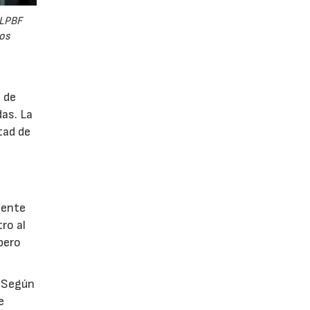
 LPBF
dos
 de
das. La
tad de
nente
tro al
pero
. Según
e