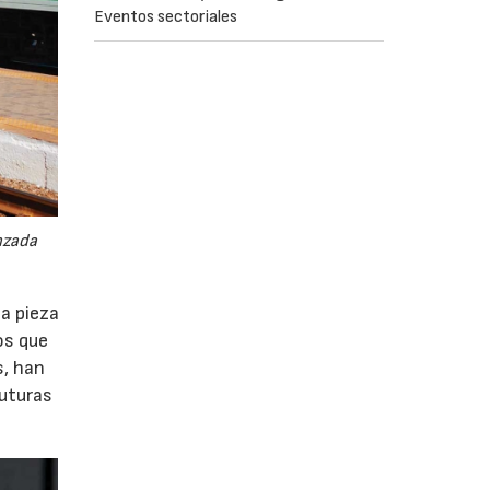
Eventos sectoriales
nzada
a pieza
os que
s, han
futuras