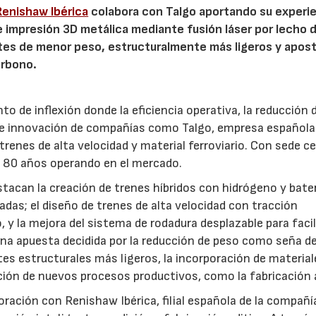
enishaw Ibérica
colabora con Talgo aportando su experi
e impresión 3D metálica mediante fusión láser por lecho 
ntes de menor peso, estructuralmente más ligeros y apos
arbono.
nto de inflexión donde la eficiencia operativa, la reducción 
 de innovación de compañías como Talgo, empresa española 
renes de alta velocidad y material ferroviario. Con sede ce
de 80 años operando en el mercado.
estacan la creación de trenes híbridos con hidrógeno y bate
cadas; el diseño de trenes de alta velocidad con tracción
, y la mejora del sistema de rodadura desplazable para facil
 una apuesta decidida por la reducción de peso como seña d
es estructurales más ligeros, la incorporación de material
ción de nuevos procesos productivos, como la fabricación a
ración con Renishaw Ibérica, filial española de la compañí