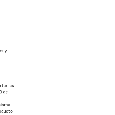
as y
rtar las
0 de
 misma
roducto