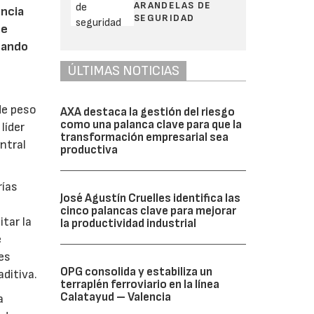
ARANDELAS DE
encia
SEGURIDAD
de
tando
ÚLTIMAS NOTICIAS
de peso
AXA destaca la gestión del riesgo
como una palanca clave para que la
líder
transformación empresarial sea
ntral
productiva
rías
José Agustín Cruelles identifica las
cinco palancas clave para mejorar
itar la
la productividad industrial
e
es
OPG consolida y estabiliza un
ditiva.
terraplén ferroviario en la línea
Calatayud – Valencia
a