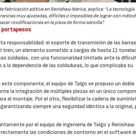
de fabricación aditiva en Renishaw Ibérica, explica: “La tecnología
rancias muy ajustadas, difíciles o imposibles de lograr con méto
acer modificaciones en la pieza de forma sencilla”.
ra portapesos
a responsabilidad: el soporte de transmisión de las barras
el tren, un elemento sometido a cargas de hasta 11 tonela
as soldadas, con una funcionalidad limitada ante la dificul
o a la dependencia de las soldaduras, lo que complicaba su
ara este componente, el equipo de Talgo se propuso un doble
iante la integración de múltiples piezas en un único compo
ra el montaje. Por el otro, flexibilizar la cadena de suminis
garantizando siempre una seguridad idéntica a la original, 
untamente por el equipo de ingeniería de Talgo y Renishaw
 correctamente las condiciones de contorno en el software d