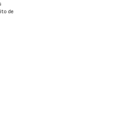
s
ito de