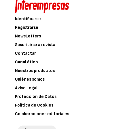
consolidación. Entre los métodos
presentados a la Administración, se eligió
como el más idóneo, la consolidación por
inyecciones de fracturación hidráulica
con
lechada estable de cemento a través de
tubos manguito (inyecciones armadas),
aplicadas desde una bancada de tierra
adosada lateralmente, por las siguientes
razones:
Experiencia muy positiva de
consolidación de terraplén con este
mismo sistema, en el acceso sur al
Viaducto sobre el Ebro en Amposta, en
la línea Barcelona-Valencia con tráfico
mixto de Euromed (a 200 km/h) y
mercancías.
Creación de una estructura reticular en