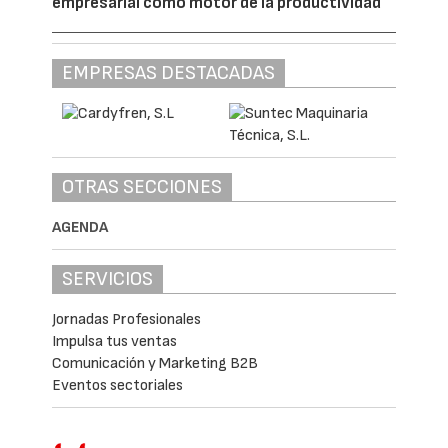
Las características mecánicas del tipo de
circulación que transita por dicha línea, con
tráfico de viajeros como de mercancías, son
bien distintas, siendo estos últimos los que
producen las frecuencias más bajas, y por
ello, los que más afectan a la estructura de
la vía, así como una defectuosa ejecución
del terraplén, ocasionaban un deterioro
importante en la nivelación de la vía y
subsiguientemente una necesidad periódica
de aportación de balasto. Al ir repitiéndose
este fenómeno e ir recargando con un
mayor peso la plataforma de vía
empeoraban todavía más los efectos sobre
la misma.
A la vista de lo anterior, se tomó la decisión
de resolver la base del problema del terraplén
con un método que permitiera su