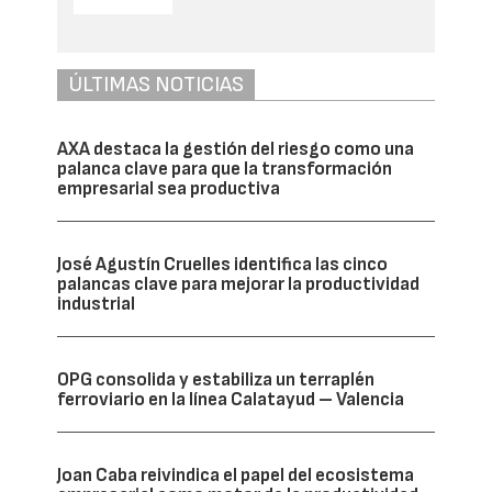
Adif
adjudicó el proyecto de ‘Consolidación
y Estabilización de Terraplén Ferroviario
Entre los PP.KK 208/100 y 208/200, Línea
Calatayud – Valencia. Trayecto Barracas –
Masadas Blancas’ a la empresa
constructora Azvi, que a su vez
subcontrató a la empresa especialista
Obras y Proyectos Geotécnicos, S.L. (OPG)
,
para la realización de los trabajos de
consolidación objeto de este estudio.
OPG optó por la consolidación por inyecciones de
fracturación hidráulica con lechada estable de
cemento a través de tubos manguito, aplicadas
desde una bancada de tierra adosada
lateralmente.