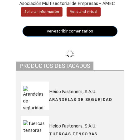
Asociación Multisectorial de Empresas - AMEC
Solicitar información
Ver stand virtual
ver/escribir comentarios
OPG consolida y
estabiliza un terraplén
ferroviario en la línea
Calatayud – Valencia
Redacción Interempresas
21/07/2026
1233