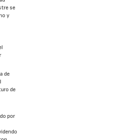
stre se
mo y
el
r
ra de
l
turo de
ado por
ividendo
aron