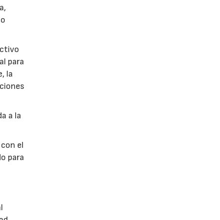
a,
so
ectivo
al para
, la
aciones
a a la
 con el
do para
l
dad