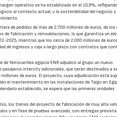
margen operativo se ha estabilizado en el 10,9%, reflejando
cio al contexto actual, y la sostenibilidad del negocio y e
nimiento.
rtera de pedidos de más de 2.700 millones de euros, de los
 de fabricación y remodelaciones, lo que garantiza un el
2022-2025, mientras que los cerca de 2.000 millones de euro
ad de ingresos y caja a largo plazo con contratos que con
 de ferrocarriles egipcia ENR adjudicó al grupo un nuevo
e pasajeros intercity adicionales, que serán destinados a s
illones de euros. El proyecto, cuya adjudicación está suje
bién el mantenimiento en las instalaciones de Talgo en Egi
lendario establecido, se espera que las primeras unidades
so, los trenes del proyecto de fabricación de muy alta vel
os y en fase de pruebas avanzado, con entregas prevista