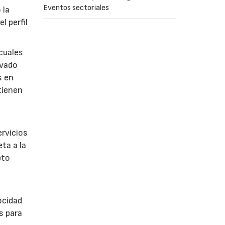
Eventos sectoriales
 la
l perfil
 cuales
evado
s en
tienen
ervicios
ta a la
pto
ocidad
s para