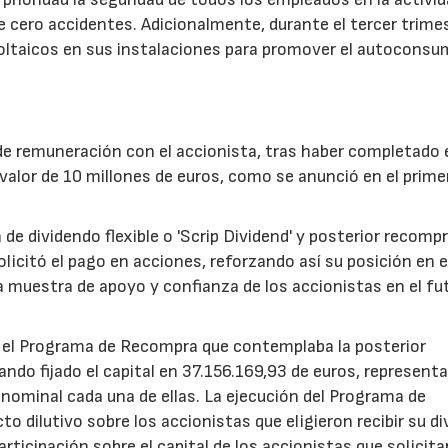
 de cero accidentes. Adicionalmente, durante el tercer trime
oltaicos en sus instalaciones para promover el autoconsu
 remuneración con el accionista, tras haber completado 
 valor de 10 millones de euros, como se anunció en el prime
e dividendo flexible o 'Scrip Dividend' y posterior recomp
olicitó el pago en acciones, reforzando así su posición en e
ra muestra de apoyo y confianza de los accionistas en el fu
o el Programa de Recompra que contemplaba la posterior
ando fijado el capital en 37.156.169,93 de euros, represent
nominal cada una de ellas. La ejecución del Programa de
o dilutivo sobre los accionistas que eligieron recibir su d
articipación sobre el capital de los accionistas que solicit