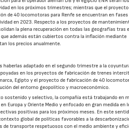
ción para el operador alemán DB y el egipcio ENR serán lo
vidad en los próximos trimestres; mientras que el proyecto 
ción de 40 locomotoras para Renfe se encuentran en fases
ctividad en 2023. Respecto a los proyectos de mantenimien
olidan la plena recuperación en todas las geografías tras e
 que además están cubiertos contra la inflación mediante
stan los precios anualmente.
as haberlas adaptado en el segundo trimestre a la coyuntur
apoyadas en los proyectos de fabricación de trenes interci
amarca, Egipto y el proyecto de fabricación de 40 locomoto
olución del entorno geopolítico y macroeconómico.
o sostenido y selectivo, la compañía está trabajando en 
 en Europa y Oriente Medio y enfocado en gran medida en l
ectivas positivas para los próximos meses. En este sentid
ntexto global de políticas favorables a la descarbonizaci
 de transporte respetuosos con el medio ambiente y efici