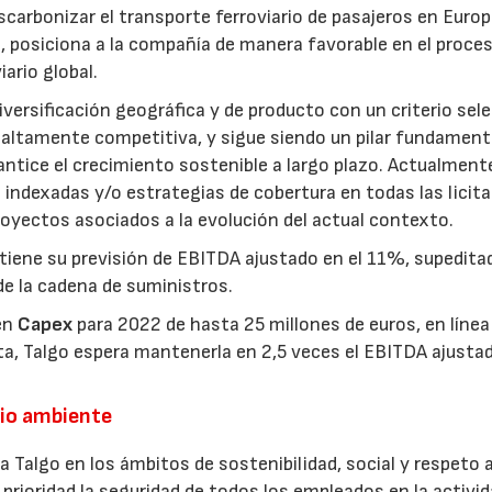
scarbonizar el transporte ferroviario de pasajeros en Europ
 posiciona a la compañía de manera favorable en el proce
ario global.
versificación geográfica y de producto con un criterio sel
 altamente competitiva, y sigue siendo un pilar fundament
antice el crecimiento sostenible a largo plazo. Actualmente
indexadas y/o estrategias de cobertura en todas las licit
proyectos asociados a la evolución del actual contexto.
tiene su previsión de EBITDA ajustado en el 11%, supeditad
de la cadena de suministros.
 en
Capex
para 2022 de hasta 25 millones de euros, en línea
a, Talgo espera mantenerla en 2,5 veces el EBITDA ajusta
dio ambiente
a Talgo en los ámbitos de sostenibilidad, social y respeto a
ioridad la seguridad de todos los empleados en la activi