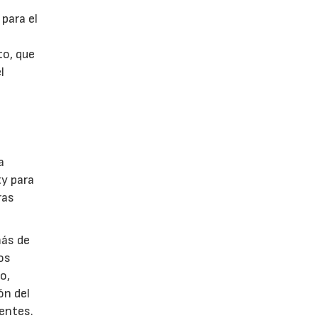
s
para el
to, que
l
a
ty para
ras
más de
os
o,
ón del
entes.