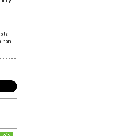
dio y
a
esta
e han