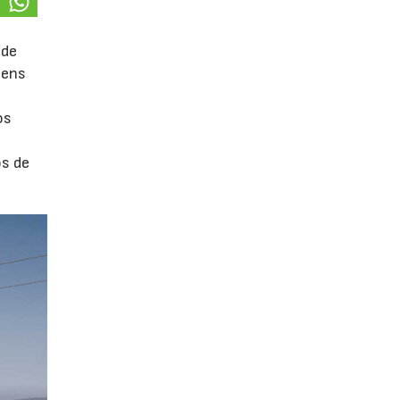
 de
mens
os
os de