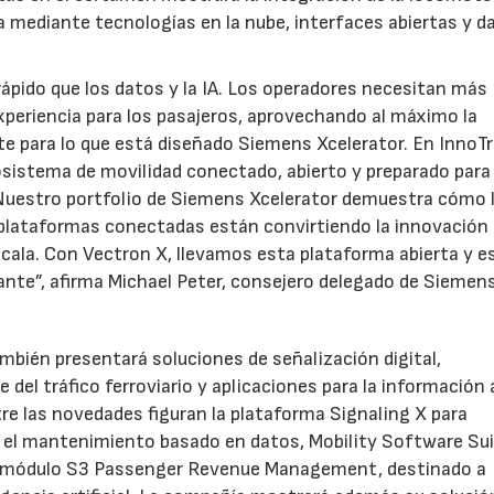
ía mediante tecnologías en la nube, interfaces abiertas y d
ápido que los datos y la IA. Los operadores necesitan más
xperiencia para los pasajeros, aprovechando al máximo la
e para lo que está diseñado Siemens Xcelerator. En InnoT
istema de movilidad conectado, abierto y preparado para 
. Nuestro portfolio de Siemens Xcelerator demuestra cómo 
 plataformas conectadas están convirtiendo la innovación 
escala. Con Vectron X, llevamos esta plataforma abierta y e
ante”, afirma Michael Peter, consejero delegado de Siemen
bién presentará soluciones de señalización digital,
del tráfico ferroviario y aplicaciones para la información 
ntre las novedades figuran la plataforma Signaling X para
ra el mantenimiento basado en datos, Mobility Software Su
y el módulo S3 Passenger Revenue Management, destinado a