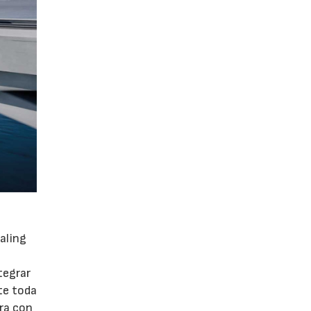
aling
tegrar
te toda
ora con