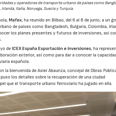
oridades y operadores de transporte urbano de países como Bangl
 Irlanda, Italia, Noruega, Suecia y Turquía.
ñola,
Mafex
, ha reunido en Bilbao, del 6 al 8 de junio, a un g
urbano de países como Bangladesh, Bulgaria, Colombia, Irla
onocer los planes presentes y futuros de inversiones, así c
.
oyo de
ICEX España Exportación e Inversiones
, ha represe
aboración exterior, así como para dar a conocer la capacida
viaria española.
on la bienvenida de Asier Abaunza, concejal de Obras Públic
puso los detalles sobre la recuperación de una ciudad
el que el transporte urbano ferroviario ha jugado en ella.