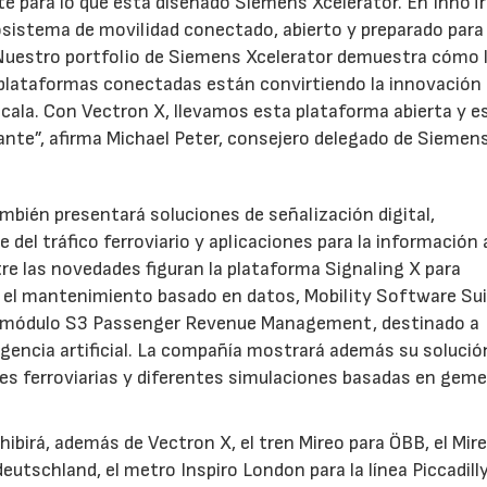
e para lo que está diseñado Siemens Xcelerator. En InnoT
istema de movilidad conectado, abierto y preparado para 
. Nuestro portfolio de Siemens Xcelerator demuestra cómo 
 plataformas conectadas están convirtiendo la innovación 
escala. Con Vectron X, llevamos esta plataforma abierta y e
ante”, afirma Michael Peter, consejero delegado de Siemen
bién presentará soluciones de señalización digital,
del tráfico ferroviario y aplicaciones para la información 
ntre las novedades figuran la plataforma Signaling X para
ra el mantenimiento basado en datos, Mobility Software Su
y el módulo S3 Passenger Revenue Management, destinado a
igencia artificial. La compañía mostrará además su solució
les ferroviarias y diferentes simulaciones basadas en geme
hibirá, además de Vectron X, el tren Mireo para ÖBB, el Mir
utschland, el metro Inspiro London para la línea Piccadilly