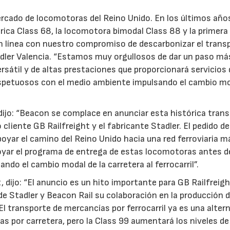
ercado de locomotoras del Reino Unido. En los últimos año
ica Class 68, la locomotora bimodal Class 88 y la primera
en línea con nuestro compromiso de descarbonizar el trans
Stadler Valencia. “Estamos muy orgullosos de dar un paso m
ersátil y de altas prestaciones que proporcionará servicios
espetuosos con el medio ambiente impulsando el cambio mo
 dijo: “Beacon se complace en anunciar esta histórica tran
cliente GB Railfreight y el fabricante Stadler. El pedido de
oyar el camino del Reino Unido hacia una red ferroviaria m
oyar el programa de entrega de estas locomotoras antes d
ndo el cambio modal de la carretera al ferrocarril”.
, dijo: “El anuncio es un hito importante para GB Railfreigh
de Stadler y Beacon Rail su colaboración en la producción 
l transporte de mercancías por ferrocarril ya es una alter
s por carretera, pero la Class 99 aumentará los niveles de