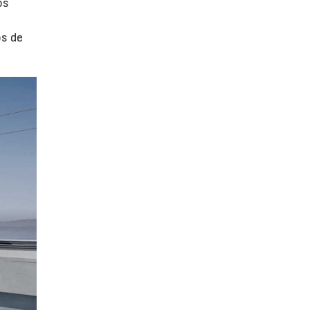
os
os de