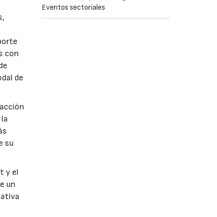
Eventos sectoriales
s,
porte
ás con
 de
dal de
sacción
 la
ás
e su
t y el
de un
nativa