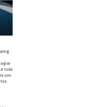
aling
tegrar
te toda
ora con
atos