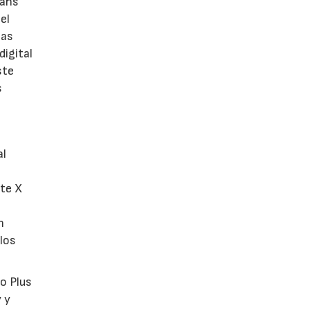
rans
el
las
digital
ste
s
al
ite X
n
los
eo Plus
 y