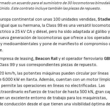
 firmado un acuerdo para el suministro de 30 locomotoras bimodal
Unido. Este contrato incluye también las piezas de repuesto.
 Europa continental con unas 100 unidades vendidas,
Stadle
 igual que su hermana, la Class 99 es una versátil locomot
rico a 25 kV CA y diésel, pero ha sido adaptada al gálibo y
nueva generación de locomotoras que ofrece a los operado
 y medioambientales y pone de manifiesto el compromiso 
e.
empresa de leasing,
Beacon Rail
y el operador ferroviario
GB
Class 99 y sus correspondientes piezas de repuesto.
20 km/h, las potentes máquinas pueden circular por líneas
de 6.000 kW en llanta. Además, cuentan con un motor limpi
 permite las operaciones en líneas no electrificadas. Las
traordinario esfuerzo de tractor de hasta 500 kN, gran ca
en un excelente entorno de trabajo para los maquinistas,
e conducción desde el que tienen una visibilidad óptima de