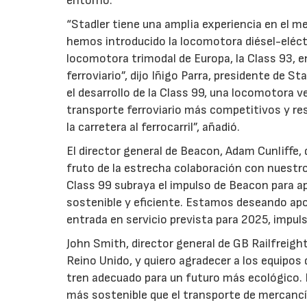
entorno.
“Stadler tiene una amplia experiencia en el m
hemos introducido la locomotora diésel-eléctr
locomotora trimodal de Europa, la Class 93, 
ferroviario”, dijo Iñigo Parra, presidente de 
el desarrollo de la Class 99, una locomotora v
transporte ferroviario más competitivos y r
la carretera al ferrocarril”, añadió.
El director general de Beacon, Adam Cunliffe,
fruto de la estrecha colaboración con nuestro 
Class 99 subraya el impulso de Beacon para ap
sostenible y eficiente. Estamos deseando ap
entrada en servicio prevista para 2025, impulsa
John Smith, director general de GB Railfreight
Reino Unido, y quiero agradecer a los equipos 
tren adecuado para un futuro más ecológico. E
más sostenible que el transporte de mercancía