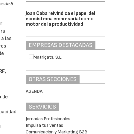
es de 6
Joan Caba reivindica el papel del
ecosistema empresarial como
r
motor de la productividad
ora
 a las
EMPRESAS DESTACADAS
res
de
RF
,
OTRAS SECCIONES
AGENDA
o de
SERVICIOS
pacidad
Jornadas Profesionales
Impulsa tus ventas
l
Comunicación y Marketing B2B