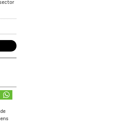
 sector
 de
mens