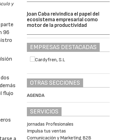
sculo y
Joan Caba reivindica el papel del
ecosistema empresarial como
 parte
motor de la productividad
n 96
istro
EMPRESAS DESTACADAS
ulsión
 dos
OTRAS SECCIONES
 además
 flujo
AGENDA
SERVICIOS
meros
Jornadas Profesionales
Impulsa tus ventas
Comunicación y Marketing B2B
tarse a