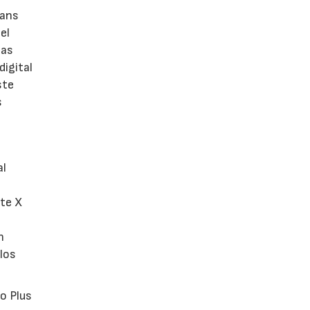
rans
el
las
digital
ste
s
al
ite X
n
los
eo Plus