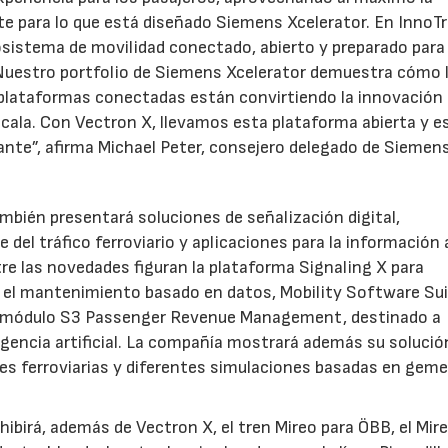
e para lo que está diseñado Siemens Xcelerator. En InnoT
istema de movilidad conectado, abierto y preparado para 
. Nuestro portfolio de Siemens Xcelerator demuestra cómo 
 plataformas conectadas están convirtiendo la innovación 
escala. Con Vectron X, llevamos esta plataforma abierta y e
ante”, afirma Michael Peter, consejero delegado de Siemen
bién presentará soluciones de señalización digital,
del tráfico ferroviario y aplicaciones para la información 
ntre las novedades figuran la plataforma Signaling X para
ra el mantenimiento basado en datos, Mobility Software Su
y el módulo S3 Passenger Revenue Management, destinado a
igencia artificial. La compañía mostrará además su solució
les ferroviarias y diferentes simulaciones basadas en geme
hibirá, además de Vectron X, el tren Mireo para ÖBB, el Mir