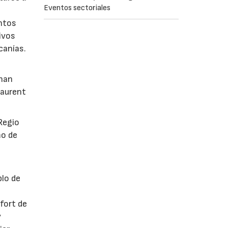
Eventos sectoriales
intos
ivos
canías.
 han
Laurent
Regio
mo de
plo de
fort de
y