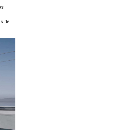
os
os de