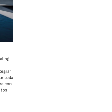
aling
tegrar
te toda
ora con
atos