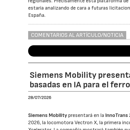
regionales. Precisamente esta plataforma de t
estaría analizando de cara a futuras licitacio
España.
COMENTARIOS AL ARTÍCULO/NOTICIA
Siemens Mobility present
basadas en IA para el ferr
28/07/2026
Siemens Mobility
presentará en la
InnoTrans
2026, la locomotora Vectron X, la primera inc
Xcelerator. La compañía mostrará también nue