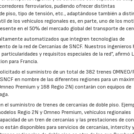
corredores ferroviarios, pudiendo ofrecer distintas
e piso, tipo de tensión, etc., adaptándose también a dist
il de los vehículos regionales es, en parte, uno de los mot
presente en el 50% del mercado global del transporte de cer
y altamente automatizados que integren tecnologías de
iento de la red de Cercanías de SNCF. Nuestros ingenieros
articularidades y requisitos especiales de la red”, afirmó 
ion para Francia.
solicitado el suministro de un total de 382 trenes OMNEO/
a SNCF en nombre de las diferentes regiones para un máxi
2 Omneo Premium y 168 Regio 2N) contarán con equipos de
paga.
el suministro de trenes de cercanías de doble piso. Ejem
 modelos Regio 2N y Omneo Premium, vehículos regionales
capacidad de un tren de cercanías y las prestaciones de con
o están disponibles para servicios de cercanías, intercity 