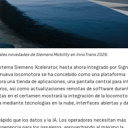
pales novedades de Siemens Mobility en InnoTrans 2026.
istema Siemens Xcelerator, hasta ahora integrado por Sign
 La nueva locomotora se ha concebido como una plataforma
ra una tienda de aplicaciones, una pantalla central para in
eros, así como actualizaciones remotas de software duran
stas en el certamen mostrará la integración de la locomot
ía mediante tecnologías en la nube, interfaces abiertas y d
ápido que los datos y la IA. Los operadores necesitan más
xperiencia para los pasajeros, aprovechando al máximo la