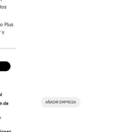
los
eo Plus
 y
al
AÑADIR EMPRESA
n de
e
iones