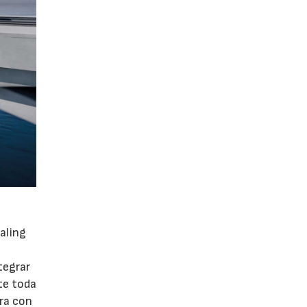
aling
tegrar
te toda
ora con