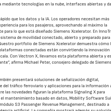
ía mediante tecnologías en la nube, interfaces abiertas y d
ápido que los datos y la IA. Los operadores necesitan más
xperiencia para los pasajeros, aprovechando al máximo la
e para lo que está diseñado Siemens Xcelerator. En InnoT
istema de movilidad conectado, abierto y preparado para 
. Nuestro portfolio de Siemens Xcelerator demuestra cómo 
 plataformas conectadas están convirtiendo la innovación 
escala. Con Vectron X, llevamos esta plataforma abierta y e
ante”, afirma Michael Peter, consejero delegado de Siemen
bién presentará soluciones de señalización digital,
del tráfico ferroviario y aplicaciones para la información 
ntre las novedades figuran la plataforma Signaling X para
ra el mantenimiento basado en datos, Mobility Software Su
y el módulo S3 Passenger Revenue Management, destinado a
igencia artificial. La compañía mostrará además su solució