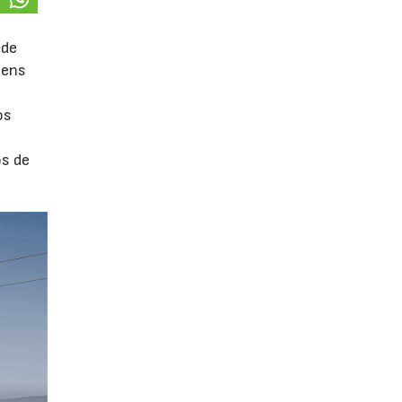
 de
mens
os
os de