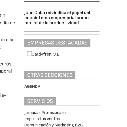
Joan Caba reivindica el papel del
600
ecosistema empresarial como
ndía de
motor de la productividad
ntre la
EMPRESAS DESTACADAS
e
 euros
mporal
OTRAS SECCIONES
AGENDA
lla-
SERVICIOS
Jornadas Profesionales
Impulsa tus ventas
Comunicación y Marketing B2B