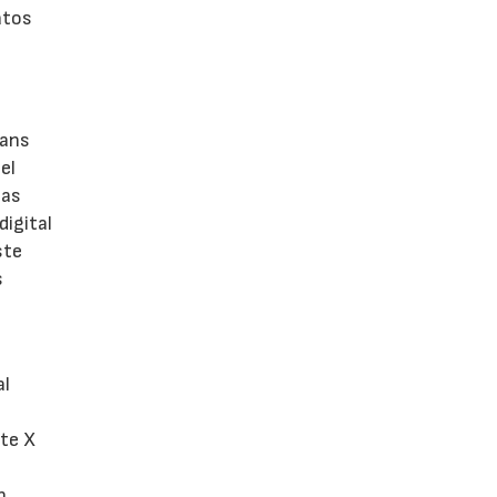
atos
rans
el
las
digital
ste
s
al
ite X
n