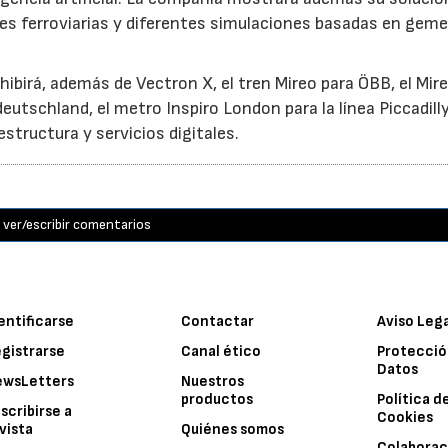
les ferroviarias y diferentes simulaciones basadas en geme
hibirá, además de Vectron X, el tren Mireo para ÖBB, el Mir
utschland, el metro Inspiro London para la línea Piccadilly
estructura y servicios digitales.
ver/escribir comentarios
entificarse
Contactar
Aviso Leg
gistrarse
Canal ético
Protecció
Datos
ewsLetters
Nuestros
productos
Política d
scribirse a
Cookies
vista
Quiénes somos
Colaborac