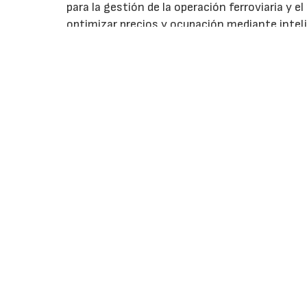
para la gestión de la operación ferroviaria 
optimizar precios y ocupación mediante intel
TPS.yardoptimizer para la gestión de termina
digitales para proyectos ferroviarios.
En la exposición exterior, Siemens Mobility ex
B propulsado por baterías para S-Bahn Mittelde
diferentes soluciones de electrificación, infra
AXA destaca la gestión de
que la transformación emp
Nina Jareño