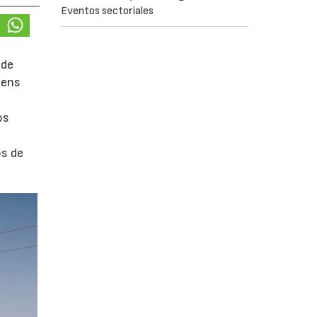
Eventos sectoriales
 de
mens
os
os de