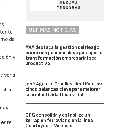
TUERCAS
TENSORAS
os
ÚLTIMAS NOTICIAS
stente
orno de
AXA destaca la gestión del riesgo
como una palanca clave para que la
ucción y
transformación empresarial sea
productiva
e sería
José Agustín Cruelles identifica las
cinco palancas clave para mejorar
 falta
la productividad industrial
ndos
OPG consolida y estabiliza un
terraplén ferroviario en la línea
 este
Calatayud – Valencia