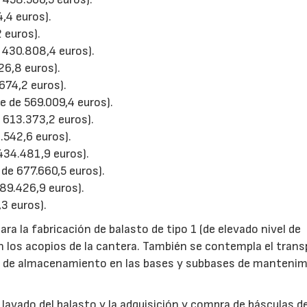
,4 euros).
 euros).
 430.808,4 euros).
26,8 euros).
674,2 euros).
 de 569.009,4 euros).
 613.373,2 euros).
.542,6 euros).
 434.481,9 euros).
de 677.660,5 euros).
89.426,9 euros).
3 euros).
para la fabricación de balasto de tipo 1 (de elevado nivel de
 los acopios de la cantera. También se contempla el trans
onas de almacenamiento en las bases y subbases de manteni
 lavado del balasto y la adquisición y compra de básculas d