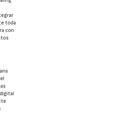
aling
tegrar
te toda
ora con
atos
rans
el
las
digital
ste
s