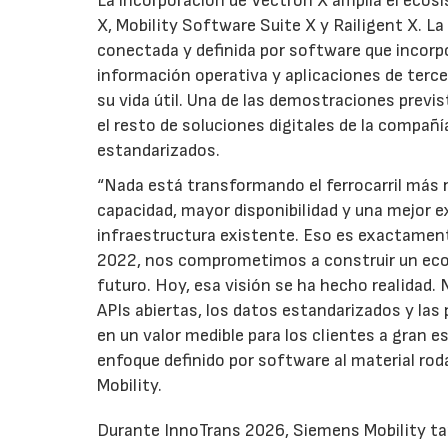
La incorporación de Vectron X amplía el ecos
X, Mobility Software Suite X y Railigent X.
conectada y definida por software que incorpo
información operativa y aplicaciones de terc
su vida útil. Una de las demostraciones previ
el resto de soluciones digitales de la compañ
estandarizados.
“Nada está transformando el ferrocarril más r
capacidad, mayor disponibilidad y una mejor e
infraestructura existente. Eso es exactament
2022, nos comprometimos a construir un ecos
futuro. Hoy, esa visión se ha hecho realidad
APIs abiertas, los datos estandarizados y las
en un valor medible para los clientes a gran 
enfoque definido por software al material rod
Mobility.
Durante InnoTrans 2026, Siemens Mobility tam