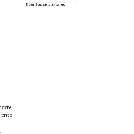
Eventos sectoriales
porte
miento
e