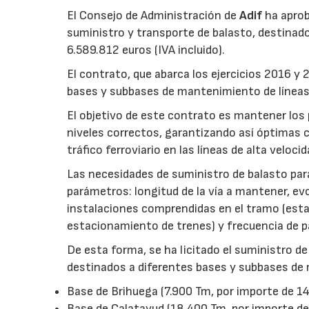
El Consejo de Administración de
Adif
ha aprob
suministro y transporte de balasto, destinado
6.589.812 euros (IVA incluido).
El contrato, que abarca los ejercicios 2016 y 
bases y subbases de mantenimiento de líneas 
El objetivo de este contrato es mantener los
niveles correctos, garantizando así óptimas con
tráfico ferroviario en las líneas de alta velocid
Las necesidades de suministro de balasto para
parámetros: longitud de la vía a mantener, ev
instalaciones comprendidas en el tramo (est
estacionamiento de trenes) y frecuencia de p
De esta forma, se ha licitado el suministro d
destinados a diferentes bases y subbases de
Base de Brihuega (7.900 Tm, por importe de 14
Base de Calatayud (18.400 Tm, por importe de