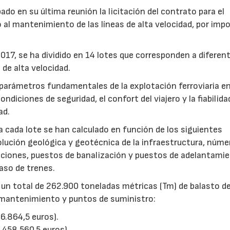
ado en su última reunión la licitación del contrato para el
 al mantenimiento de las líneas de alta velocidad, por imp
2017, se ha dividido en 14 lotes que corresponden a diferen
de alta velocidad.
 parámetros fundamentales de la explotación ferroviaria en
diciones de seguridad, el confort del viajero y la fiabilida
ad.
 cada lote se han calculado en función de los siguientes
olución geológica y geotécnica de la infraestructura, núme
aciones, puestos de banalización y puestos de adelantami
aso de trenes.
e un total de 262.900 toneladas métricas (Tm) de balasto de
 mantenimiento y puntos de suministro:
6.864,5 euros).
 458.560,5 euros).