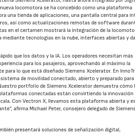
istema Siemens Xcelerator, hasta ahora integrado por Sign
 La nueva locomotora se ha concebido como una plataforma
ra una tienda de aplicaciones, una pantalla central para in
eros, así como actualizaciones remotas de software duran
stas en el certamen mostrará la integración de la locomot
ía mediante tecnologías en la nube, interfaces abiertas y d
ápido que los datos y la IA. Los operadores necesitan más
xperiencia para los pasajeros, aprovechando al máximo la
e para lo que está diseñado Siemens Xcelerator. En InnoT
istema de movilidad conectado, abierto y preparado para 
. Nuestro portfolio de Siemens Xcelerator demuestra cómo 
 plataformas conectadas están convirtiendo la innovación 
escala. Con Vectron X, llevamos esta plataforma abierta y e
ante”, afirma Michael Peter, consejero delegado de Siemen
bién presentará soluciones de señalización digital,