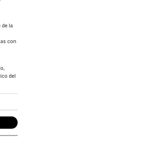
 de la
sas con
o,
ico del