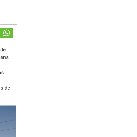
 de
mens
os
os de