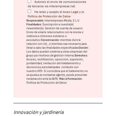
Autorizo el envío de comunicaciones
de terceros vía interempresas.net
He leído y acepto el
Aviso Legal
y la
Política de Protección de Datos
Responsable:
Interempresas Media, S.L.U.
Finalidades:
Suscripción a nuestra(s)
newsletter(s). Gestión de cuenta de usuario.
Envío de emails relacionados con la misma o
relativos a intereses similares o
asociados.
Conservación:
mientras dure la
relación con Ud., o mientras sea necesario para
llevar a cabo las finalidades especificadas
Cesión:
Los datos pueden cederse a otras
empresas del
grupo
por motivos de gestión interna.
Derechos:
Acceso, rectificación, oposición, supresión,
portabilidad, limitación del tratatamiento y
decisiones automatizadas:
contacte con
nuestro DPD
. Si considera que el tratamiento no
se ajusta a la normativa vigente, puede presentar
reclamación ante la
AEPD
.
Más información:
Política de Protección de Datos
Innovación y jardinería