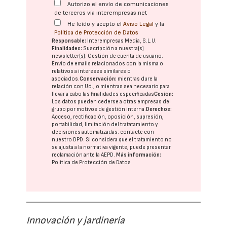
Autorizo el envío de comunicaciones
de terceros vía interempresas.net
He leído y acepto el
Aviso Legal
y la
Política de Protección de Datos
Responsable:
Interempresas Media, S.L.U.
Finalidades:
Suscripción a nuestra(s)
newsletter(s). Gestión de cuenta de usuario.
Envío de emails relacionados con la misma o
relativos a intereses similares o
asociados.
Conservación:
mientras dure la
relación con Ud., o mientras sea necesario para
llevar a cabo las finalidades especificadas
Cesión:
Los datos pueden cederse a otras
empresas del
grupo
por motivos de gestión interna.
Derechos:
Acceso, rectificación, oposición, supresión,
portabilidad, limitación del tratatamiento y
decisiones automatizadas:
contacte con
nuestro DPD
. Si considera que el tratamiento no
se ajusta a la normativa vigente, puede presentar
reclamación ante la
AEPD
.
Más información:
Política de Protección de Datos
Innovación y jardinería