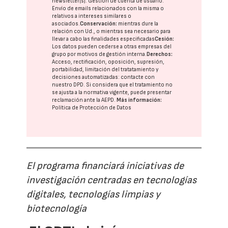
newsletter(s). Gestión de cuenta de usuario.
Envío de emails relacionados con la misma o
relativos a intereses similares o
asociados.
Conservación:
mientras dure la
relación con Ud., o mientras sea necesario para
llevar a cabo las finalidades especificadas
Cesión:
Los datos pueden cederse a otras
empresas del
grupo
por motivos de gestión interna.
Derechos:
Acceso, rectificación, oposición, supresión,
portabilidad, limitación del tratatamiento y
decisiones automatizadas:
contacte con
nuestro DPD
. Si considera que el tratamiento no
se ajusta a la normativa vigente, puede presentar
reclamación ante la
AEPD
.
Más información:
Política de Protección de Datos
El programa financiará iniciativas de
investigación centradas en tecnologías
digitales, tecnologías limpias y
biotecnología