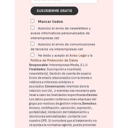
SUSCRIBIRME GRATIS
Marcar todos
Autorizo el envío de newsletters y
avisos informativos personalizados de
interempresas.net
Autorizo el envío de comunicaciones
de terceros vía interempresas.net
He leído y acepto el
Aviso Legal
y la
Política de Protección de Datos
Responsable:
Interempresas Media, S.L.U.
Finalidades:
Suscripción a nuestra(s)
newsletter(s). Gestión de cuenta de usuario.
Envío de emails relacionados con la misma o
relativos a intereses similares o
asociados.
Conservación:
mientras dure la
relación con Ud., o mientras sea necesario para
llevar a cabo las finalidades especificadas
Cesión:
Los datos pueden cederse a otras
empresas del
grupo
por motivos de gestión interna.
Derechos:
Acceso, rectificación, oposición, supresión,
portabilidad, limitación del tratatamiento y
decisiones automatizadas:
contacte con
nuestro DPD
. Si considera que el tratamiento no
se ajusta a la normativa vigente, puede presentar