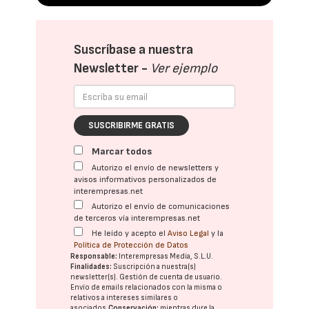
Suscríbase a nuestra
Newsletter -
Ver ejemplo
SUSCRIBIRME GRATIS
Marcar todos
Autorizo el envío de newsletters y
avisos informativos personalizados de
interempresas.net
Autorizo el envío de comunicaciones
de terceros vía interempresas.net
He leído y acepto el
Aviso Legal
y la
Política de Protección de Datos
Responsable:
Interempresas Media, S.L.U.
Finalidades:
Suscripción a nuestra(s)
newsletter(s). Gestión de cuenta de usuario.
Envío de emails relacionados con la misma o
relativos a intereses similares o
asociados.
Conservación:
mientras dure la